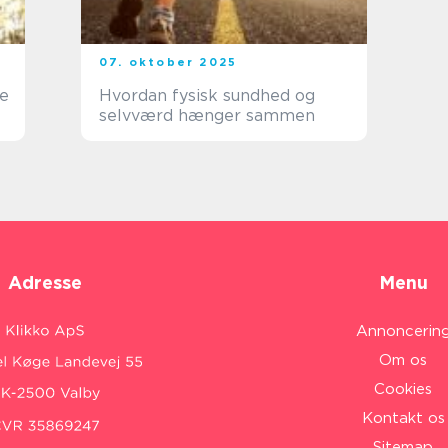
07. oktober 2025
e
Hvordan fysisk sundhed og
selvværd hænger sammen
Adresse
Menu
Annoncerin
Om os
Cookies
Kontakt os
Sitemap