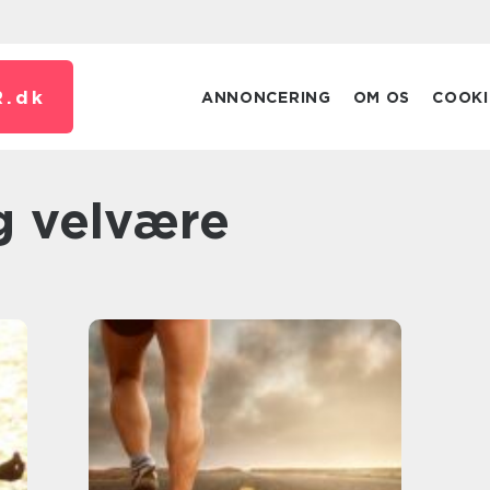
.
dk
ANNONCERING
OM OS
COOKI
g velvære