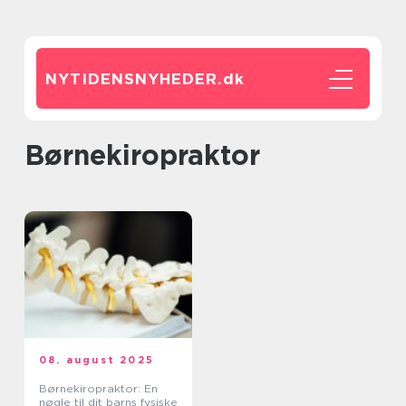
NYTIDENSNYHEDER.
dk
børnekiropraktor
08. august 2025
Børnekiropraktor: En
nøgle til dit barns fysiske