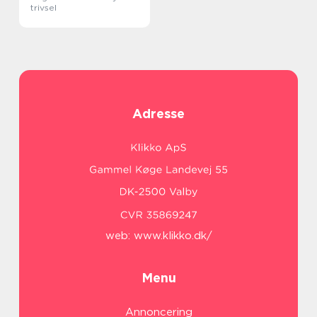
trivsel
Adresse
web:
www.klikko.dk/
Menu
Annoncering