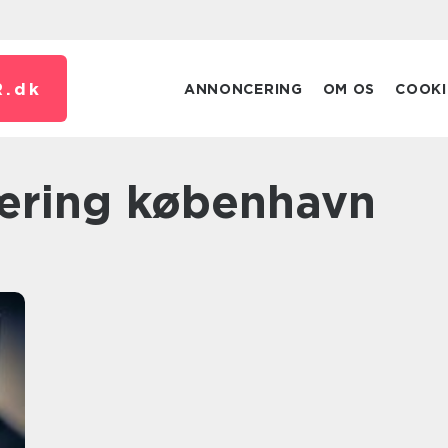
.
dk
ANNONCERING
OM OS
COOKI
æring københavn