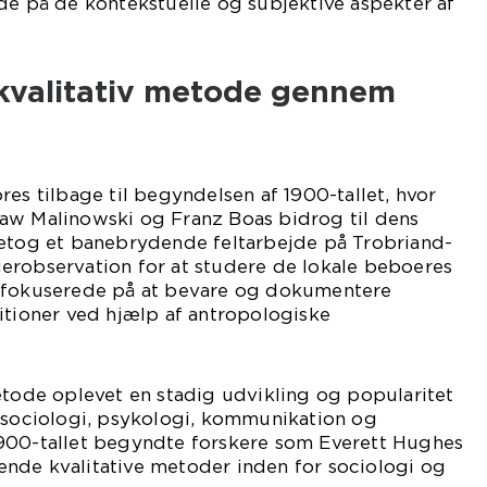
de på de kontekstuelle og subjektive aspekter af
 kvalitativ metode gennem
res tilbage til begyndelsen af 1900-tallet, hvor
aw Malinowski og Franz Boas bidrog til dens
retog et banebrydende feltarbejde på Trobriand-
erobservation for at studere de lokale beboeres
s fokuserede på at bevare og dokumentere
itioner ved hjælp af antropologiske
etode oplevet en stadig udvikling og popularitet
m sociologi, psykologi, kommunikation og
900-tallet begyndte forskere som Everett Hughes
nde kvalitative metoder inden for sociologi og