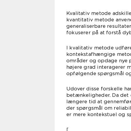
Kvalitativ metode adskill
kvantitativ metode anven
generaliserbare resultate
fokuserer på at forstå dy
I kvalitativ metode udfø
kontekstafhængige metode
områder og opdage nye pe
højere grad interagerer me
opfølgende spørgsmål og
Udover disse forskelle ha
betænkeligheder. Da det 
længere tid at gennemføre
der spørgsmål om reliabil
er mere kontekstuel og sp
[