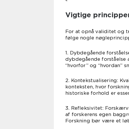
Vigtige princippe
For at opnå validitet og t
følge nogle nøgleprincip
1. Dybdegående forståels
dybdegående forståelse a
“hvorfor” og “hvordan” s
2. Kontekstualisering: Kv
konteksten, hvor forskning
historiske forhold er esse
3. Refleksivitet: Forskær
af forskerens egen baggru
Forskning bør være et lø