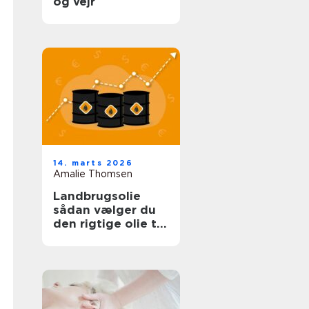
og vejr
14. marts 2026
Amalie Thomsen
Landbrugsolie
sådan vælger du
den rigtige olie til
bedriften