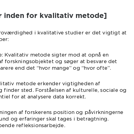
r inden for kvalitativ metode]
roværdighed i kvalitative studier er det vigtigt at
per:
e: Kvalitativ metode sigter mod at opnå en
f forskningsobjektet og søger at besvare det
narere end det “hvor mange” og “hvor ofte”.
alitativ metode erkender vigtigheden af
 finder sted. Forståelsen af kulturelle, sociale og
ntiel for at analysere data korrekt.
vningen af forskerens position og påvirkningerne
nd og erfaringer skal tages i betragtning.
bende refleksionsarbejde.