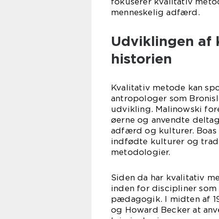
fokuserer kvalitativ meto
menneskelig adfærd.
Udviklingen af
historien
Kvalitativ metode kan spo
antropologer som Bronisl
udvikling. Malinowski fo
øerne og anvendte deltag
adfærd og kulturer. Boa
indfødte kulturer og trad
metodologier.
Siden da har kvalitativ m
inden for discipliner so
pædagogik. I midten af 1
og Howard Becker at anve