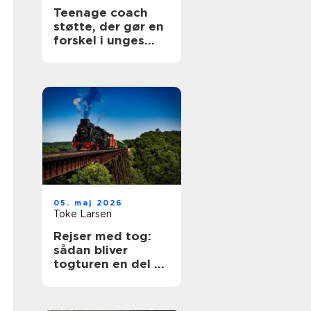
Teenage coach
støtte, der gør en
forskel i unges
hverdag
05. maj 2026
Toke Larsen
Rejser med tog:
sådan bliver
togturen en del af
selve ferien