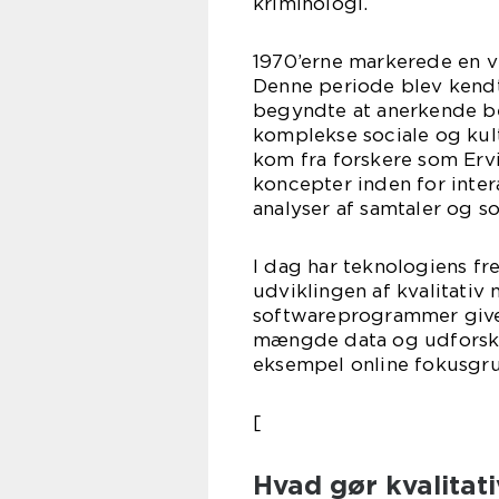
kriminologi.
1970’erne markerede en vi
Denne periode blev kendt 
begyndte at anerkende bet
komplekse sociale og kult
kom fra forskere som Erv
koncepter inden for intera
analyser af samtaler og so
I dag har teknologiens fr
udviklingen af kvalitativ
softwareprogrammer giver
mængde data og udforske
eksempel online fokusgru
[
Hvad gør kvalitat