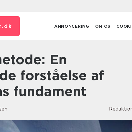
.
dk
ANNONCERING
OM OS
COOKI
e forståelse af
ns fundament
sen
Redaktio