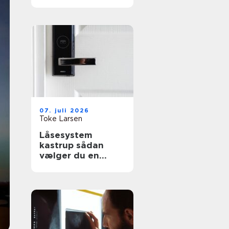
effektiv flytning
07. juli 2026
Toke Larsen
Låsesystem
kastrup sådan
vælger du en
sikker løsning til
bolig og erhverv