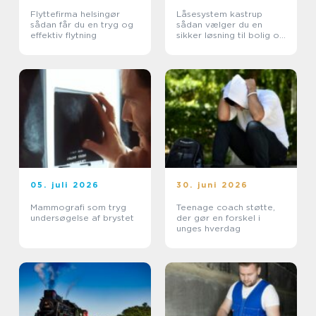
Flyttefirma helsingør
Låsesystem kastrup
sådan får du en tryg og
sådan vælger du en
effektiv flytning
sikker løsning til bolig og
erhverv
05. juli 2026
30. juni 2026
Mammografi som tryg
Teenage coach støtte,
undersøgelse af brystet
der gør en forskel i
unges hverdag