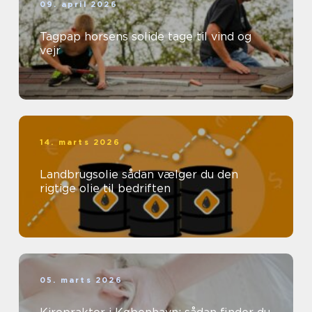
09. april 2026
Tagpap horsens solide tage til vind og
vejr
14. marts 2026
Landbrugsolie sådan vælger du den
rigtige olie til bedriften
05. marts 2026