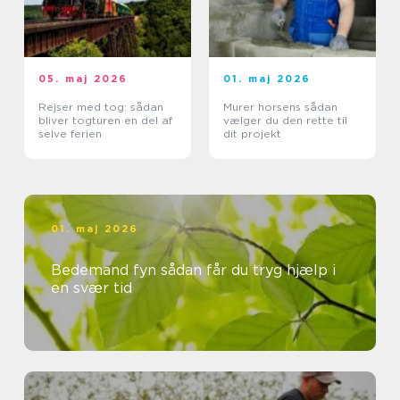
05. maj 2026
01. maj 2026
Rejser med tog: sådan
Murer horsens sådan
bliver togturen en del af
vælger du den rette til
selve ferien
dit projekt
01. maj 2026
Bedemand fyn sådan får du tryg hjælp i
en svær tid