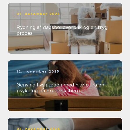
01. december 2025
Rydning af dødsbo: overblik og en tryg
proces
12. november 2025
Genvind livsglæden med hjælp fra en
psykolog på Frederiksberg
05. november 2025