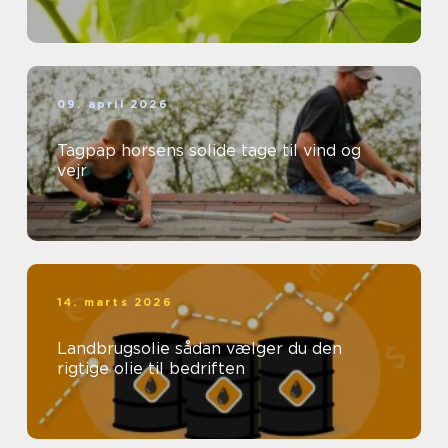
09. april 2026
Tagpap horsens solide tage til vind og
vejr
14. marts 2026
Landbrugsolie sådan vælger du den
rigtige olie til bedriften