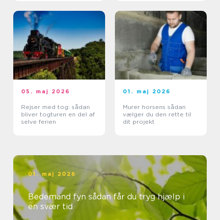
05. maj 2026
01. maj 2026
Rejser med tog: sådan
Murer horsens sådan
bliver togturen en del af
vælger du den rette til
selve ferien
dit projekt
01. maj 2026
Bedemand fyn sådan får du tryg hjælp i
en svær tid