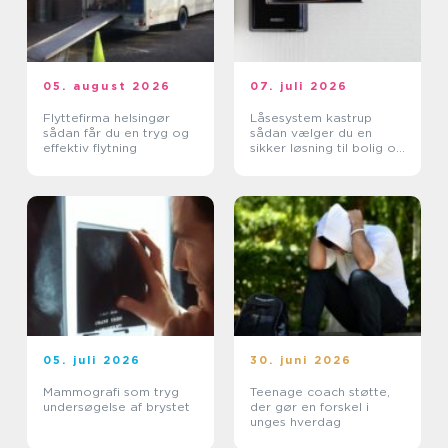
05. august 2026
07. juli 2026
Flyttefirma helsingør
Låsesystem kastrup
sådan får du en tryg og
sådan vælger du en
effektiv flytning
sikker løsning til bolig og
erhverv
05. juli 2026
30. juni 2026
Mammografi som tryg
Teenage coach støtte,
undersøgelse af brystet
der gør en forskel i
unges hverdag