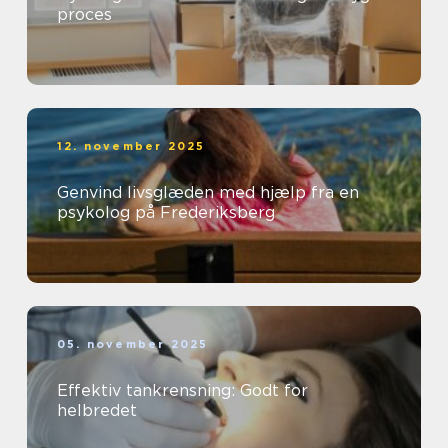
proces
12. november 2025
Genvind livsglæden med hjælp fra en
psykolog på Frederiksberg
05. november 2025
Effektiv tankrensning: Godt for
helbredet