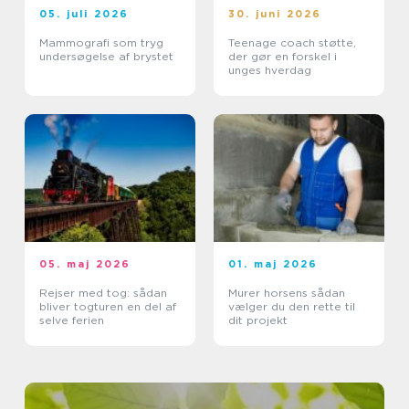
05. juli 2026
30. juni 2026
Mammografi som tryg
Teenage coach støtte,
undersøgelse af brystet
der gør en forskel i
unges hverdag
05. maj 2026
01. maj 2026
Rejser med tog: sådan
Murer horsens sådan
bliver togturen en del af
vælger du den rette til
selve ferien
dit projekt