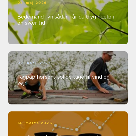
01. maj 2026
Bedemand fyn sådan får du tryg hjælp i
en svær tid
09. april 2026
Tagpap horsens solide tage til vind og
vejr
14. marts 2026