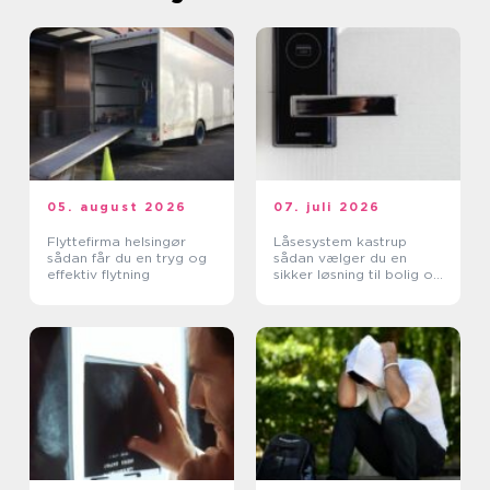
05. august 2026
07. juli 2026
Flyttefirma helsingør
Låsesystem kastrup
sådan får du en tryg og
sådan vælger du en
effektiv flytning
sikker løsning til bolig og
erhverv