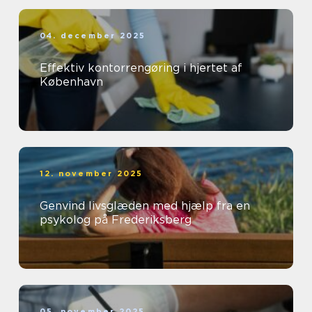
04. december 2025
Effektiv kontorrengøring i hjertet af
København
12. november 2025
Genvind livsglæden med hjælp fra en
psykolog på Frederiksberg
05. november 2025