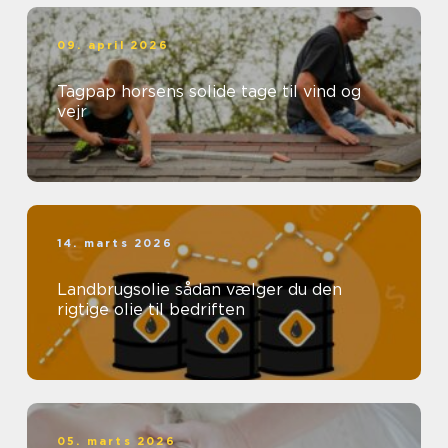
09. april 2026
Tagpap horsens solide tage til vind og
vejr
14. marts 2026
Landbrugsolie sådan vælger du den
rigtige olie til bedriften
05. marts 2026