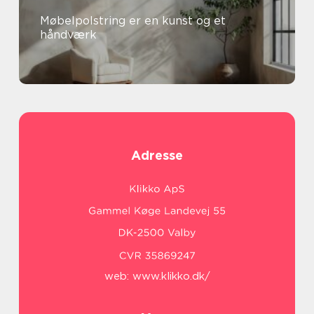
Møbelpolstring er en kunst og et
håndværk
Adresse
web:
www.klikko.dk/