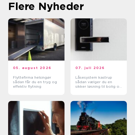
Flere Nyheder
05. august 2026
07. juli 2026
Flyttefirma helsingør
Låsesystem kastrup
sådan får du en tryg og
sådan vælger du en
effektiv flytning
sikker løsning til bolig og
erhverv