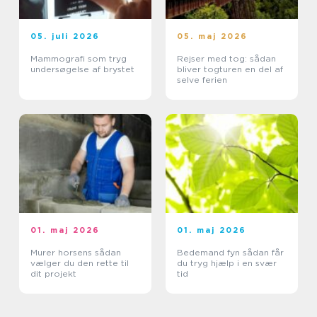
05. juli 2026
05. maj 2026
Mammografi som tryg
Rejser med tog: sådan
undersøgelse af brystet
bliver togturen en del af
selve ferien
01. maj 2026
01. maj 2026
Murer horsens sådan
Bedemand fyn sådan får
vælger du den rette til
du tryg hjælp i en svær
dit projekt
tid