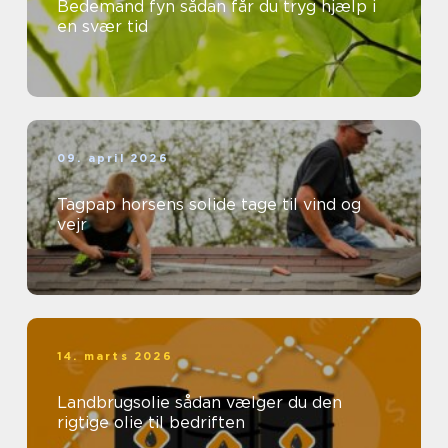
Bedemand fyn sådan får du tryg hjælp i
en svær tid
09. april 2026
Tagpap horsens solide tage til vind og
vejr
14. marts 2026
Landbrugsolie sådan vælger du den
rigtige olie til bedriften