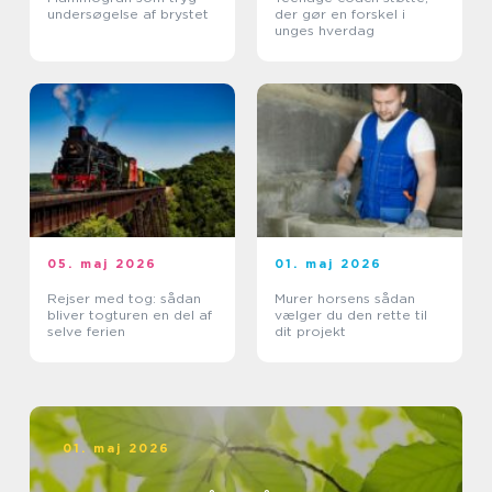
undersøgelse af brystet
der gør en forskel i
unges hverdag
05. maj 2026
01. maj 2026
Rejser med tog: sådan
Murer horsens sådan
bliver togturen en del af
vælger du den rette til
selve ferien
dit projekt
01. maj 2026