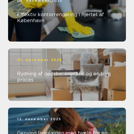
04. december 2025
Effektiv kontorrengøring i hjertet af
København
01. december 2025
Rydning af dødsbo: overblik og en tryg
proces
12. november 2025
Genvind livsglæden med hjælp fra en