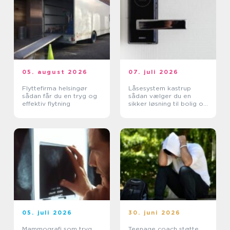
05. august 2026
07. juli 2026
Flyttefirma helsingør
Låsesystem kastrup
sådan får du en tryg og
sådan vælger du en
effektiv flytning
sikker løsning til bolig og
erhverv
05. juli 2026
30. juni 2026
Mammografi som tryg
Teenage coach støtte,