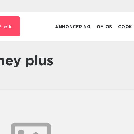
.
dk
ANNONCERING
OM OS
COOKI
sney plus