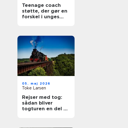
Teenage coach
støtte, der gør en
forskel i unges
hverdag
05. maj 2026
Toke Larsen
Rejser med tog:
sådan bliver
togturen en del af
selve ferien