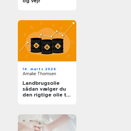
og vejr
14. marts 2026
Amalie Thomsen
Landbrugsolie
sådan vælger du
den rigtige olie til
bedriften