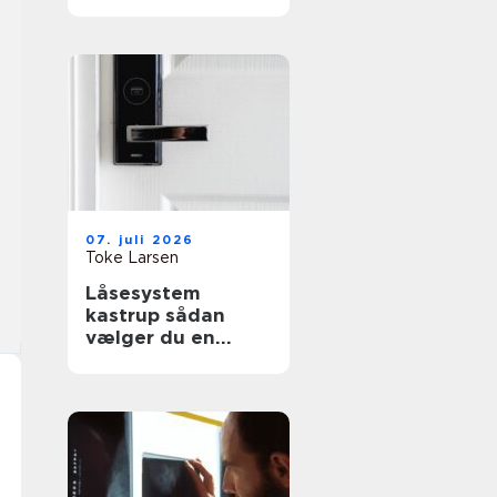
effektiv flytning
07. juli 2026
Toke Larsen
Låsesystem
kastrup sådan
vælger du en
sikker løsning til
bolig og erhverv