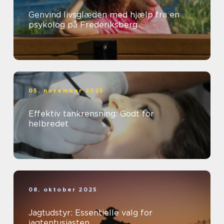
Genvind livsglæden med hjælp fra en
psykolog på Frederiksberg
05. november 2025
Effektiv tankrensning: Godt for
helbredet
08. oktober 2025
Jagtudstyr: Essentielle valg for
jagtentusiasten