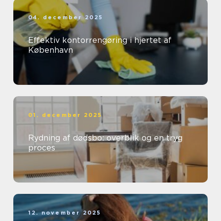
04. december 2025
Effektiv kontorrengøring i hjertet af
København
01. december 2025
Rydning af dødsbo: overblik og en tryg
proces
12. november 2025