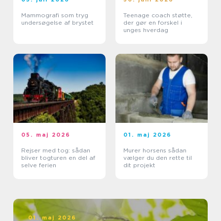
Mammografi som tryg
Teenage coach støtte,
undersøgelse af brystet
der gør en forskel i
unges hverdag
05. maj 2026
01. maj 2026
Rejser med tog: sådan
Murer horsens sådan
bliver togturen en del af
vælger du den rette til
selve ferien
dit projekt
01. maj 2026