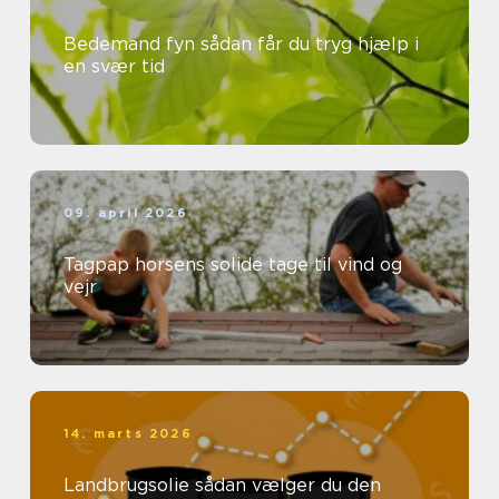
Bedemand fyn sådan får du tryg hjælp i
en svær tid
09. april 2026
Tagpap horsens solide tage til vind og
vejr
14. marts 2026
Landbrugsolie sådan vælger du den