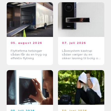
05. august 2026
07. juli 2026
Flyttefirma helsingør
Låsesystem kastrup
sådan får du en tryg og
sådan vælger du en
effektiv flytning
sikker løsning til bolig og
erhverv
05. juli 2026
30. juni 2026