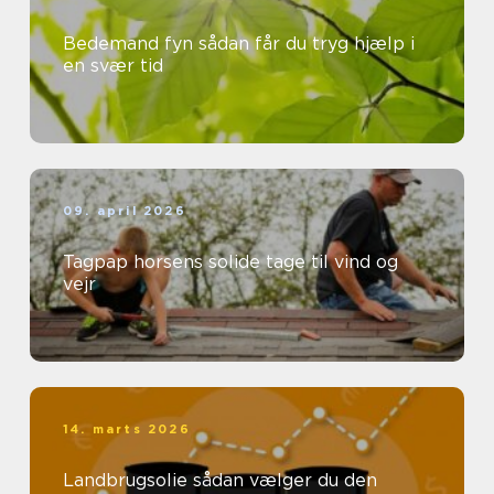
Bedemand fyn sådan får du tryg hjælp i
en svær tid
09. april 2026
Tagpap horsens solide tage til vind og
vejr
14. marts 2026
Landbrugsolie sådan vælger du den