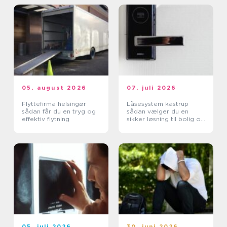
05. august 2026
07. juli 2026
Flyttefirma helsingør
Låsesystem kastrup
sådan får du en tryg og
sådan vælger du en
effektiv flytning
sikker løsning til bolig og
erhverv
05. juli 2026
30. juni 2026