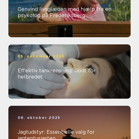
Genvind livsglæden med hjælp fra en
psykolog på Frederiksberg
05. november 2025
Effektiv tankrensning: Godt for
helbredet
08. oktober 2025
Jagtudstyr: Essentielle valg for
jagtentusiasten