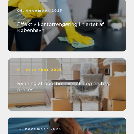
04. december 2025
Effektiv kontorrengøring i hjertet af
København
01. december 2025
Rydning af dødsbo: overblik og en tryg
proces
12. november 2025