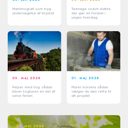
Mammografi som tryg
Teenage coach støtte,
undersøgelse af brystet
der gør en forskel i
unges hverdag
05. maj 2026
01. maj 2026
Rejser med tog: sådan
Murer horsens sådan
bliver togturen en del af
vælger du den rette til
selve ferien
dit projekt
01. maj 2026