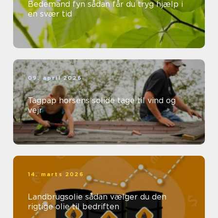
Bedemand fyn sådan får du tryg hjælp i
en svær tid
09. april 2026
Tagpap horsens solide tage til vind og
vejr
14. marts 2026
Landbrugsolie sådan vælger du den
rigtige olie til bedriften