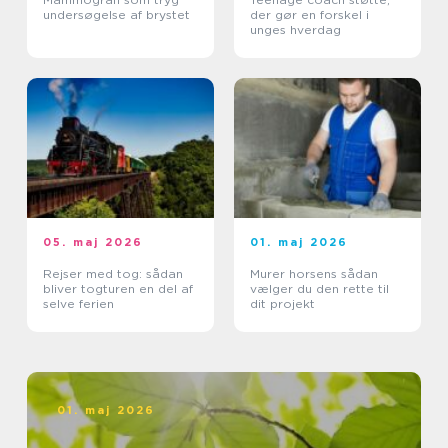
undersøgelse af brystet
der gør en forskel i
unges hverdag
05. maj 2026
01. maj 2026
Rejser med tog: sådan
Murer horsens sådan
bliver togturen en del af
vælger du den rette til
selve ferien
dit projekt
01. maj 2026