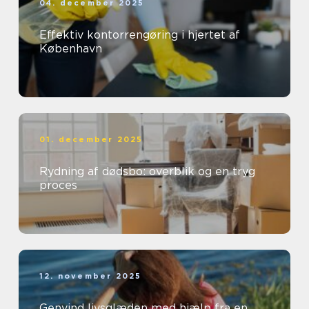
04. december 2025
Effektiv kontorrengøring i hjertet af
København
01. december 2025
Rydning af dødsbo: overblik og en tryg
proces
12. november 2025
Genvind livsglæden med hjælp fra en