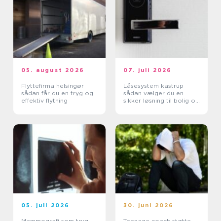
05. august 2026
07. juli 2026
Flyttefirma helsingør
Låsesystem kastrup
sådan får du en tryg og
sådan vælger du en
effektiv flytning
sikker løsning til bolig og
erhverv
05. juli 2026
30. juni 2026
Mammografi som tryg
Teenage coach støtte,