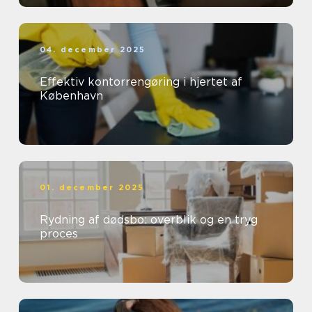
04. december 2025
Effektiv kontorrengøring i hjertet af
København
01. december 2025
Rydning af dødsbo: overblik og en tryg
proces