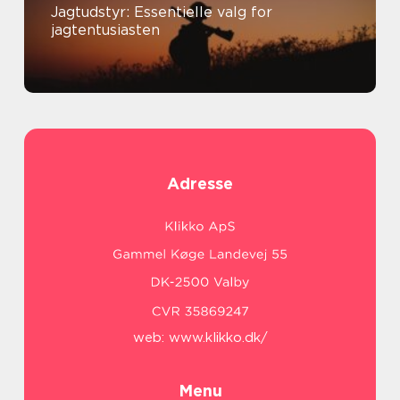
Jagtudstyr: Essentielle valg for
jagtentusiasten
Adresse
web:
www.klikko.dk/
Menu