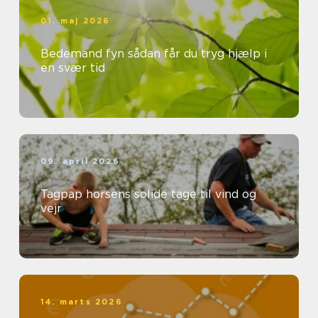
01. maj 2026
Bedemand fyn sådan får du tryg hjælp i
en svær tid
09. april 2026
Tagpap horsens solide tage til vind og
vejr
14. marts 2026