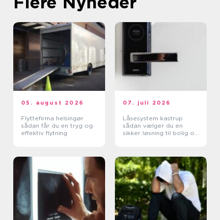
Flere Nyheder
05. august 2026
07. juli 2026
Flyttefirma helsingør
Låsesystem kastrup
sådan får du en tryg og
sådan vælger du en
effektiv flytning
sikker løsning til bolig og
erhverv