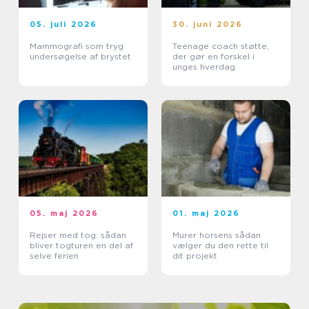
05. juli 2026
30. juni 2026
Mammografi som tryg
Teenage coach støtte,
undersøgelse af brystet
der gør en forskel i
unges hverdag
05. maj 2026
01. maj 2026
Rejser med tog: sådan
Murer horsens sådan
bliver togturen en del af
vælger du den rette til
selve ferien
dit projekt