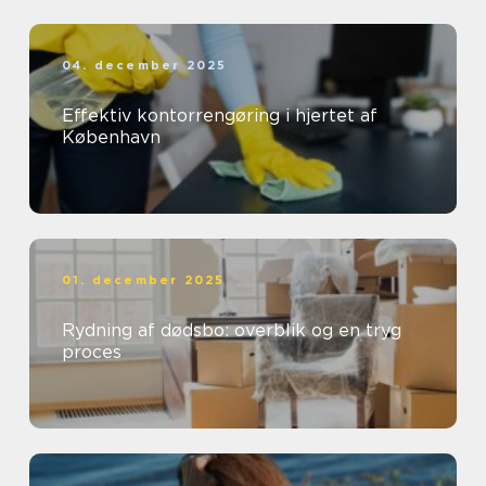
04. december 2025
Effektiv kontorrengøring i hjertet af
København
01. december 2025
Rydning af dødsbo: overblik og en tryg
proces