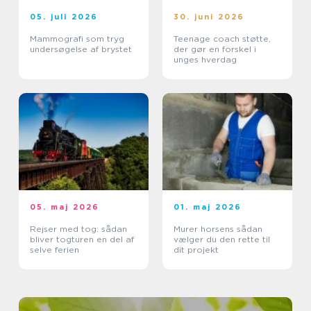
05. juli 2026
30. juni 2026
Mammografi som tryg
Teenage coach støtte,
undersøgelse af brystet
der gør en forskel i
unges hverdag
05. maj 2026
01. maj 2026
Rejser med tog: sådan
Murer horsens sådan
bliver togturen en del af
vælger du den rette til
selve ferien
dit projekt