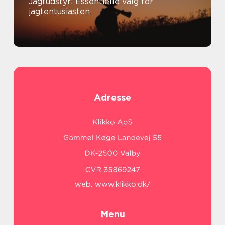
Jagtudstyr: Essentielle valg for
jagtentusiasten
Adresse
web:
www.klikko.dk/
Menu