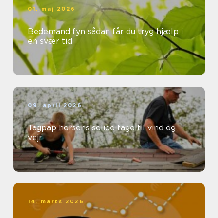
01. maj 2026
Bedemand fyn sådan får du tryg hjælp i
en svær tid
09. april 2026
Tagpap horsens solide tage til vind og
vejr
14. marts 2026