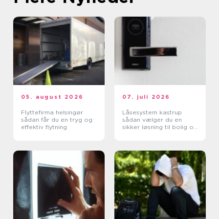
05. august 2026
07. juli 2026
Flyttefirma helsingør
Låsesystem kastrup
sådan får du en tryg og
sådan vælger du en
effektiv flytning
sikker løsning til bolig og
erhverv