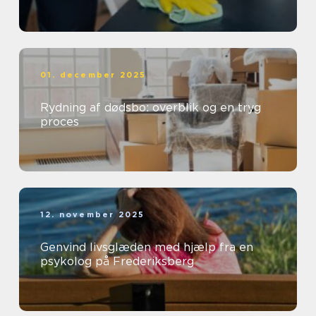
01. december 2025
Rydning af dødsbo: overblik og en tryg
proces
12. november 2025
Genvind livsglæden med hjælp fra en
psykolog på Frederiksberg