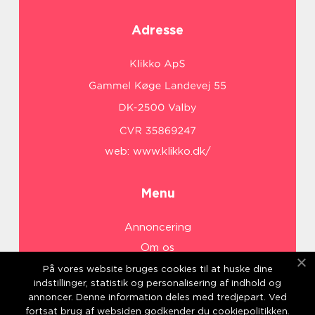
Adresse
web:
www.klikko.dk/
Menu
Annoncering
Om os
Cookies
På vores website bruges cookies til at huske dine
indstillinger, statistik og personalisering af indhold og
Kontakt os
annoncer. Denne information deles med tredjepart. Ved
Sitemap
fortsat brug af websiden godkender du cookiepolitikken.