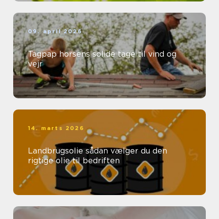
09. april 2026
Tagpap horsens solide tage til vind og
vejr
14. marts 2026
Landbrugsolie sådan vælger du den
rigtige olie til bedriften