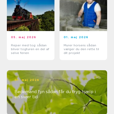
05. maj 2026
01. maj 2026
Rejser med tog: sådan
Murer horsens sådan
bliver togturen en del af
vælger du den rette til
selve ferien
dit projekt
01. maj 2026
Bedemand fyn sådan får du tryg hjælp i
en svær tid