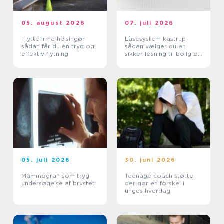
05. august 2026
07. juli 2026
Flyttefirma helsingør
Låsesystem kastrup
sådan får du en tryg og
sådan vælger du en
effektiv flytning
sikker løsning til bolig og
erhverv
05. juli 2026
30. juni 2026
Mammografi som tryg
Teenage coach støtte,
undersøgelse af brystet
der gør en forskel i
unges hverdag