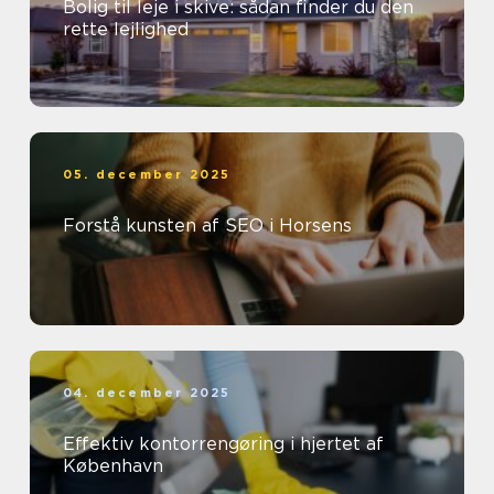
Bolig til leje i skive: sådan finder du den
rette lejlighed
05. december 2025
Forstå kunsten af SEO i Horsens
04. december 2025
Effektiv kontorrengøring i hjertet af
København