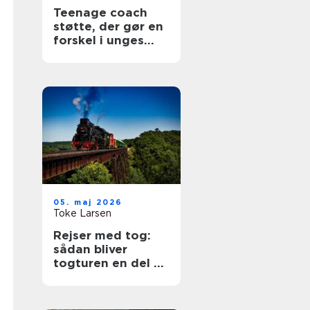
Teenage coach
støtte, der gør en
forskel i unges
hverdag
05. maj 2026
Toke Larsen
Rejser med tog:
sådan bliver
togturen en del af
selve ferien