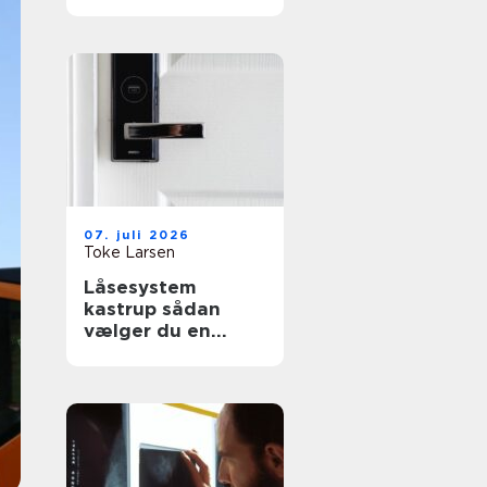
effektiv flytning
07. juli 2026
Toke Larsen
Låsesystem
kastrup sådan
vælger du en
sikker løsning til
bolig og erhverv