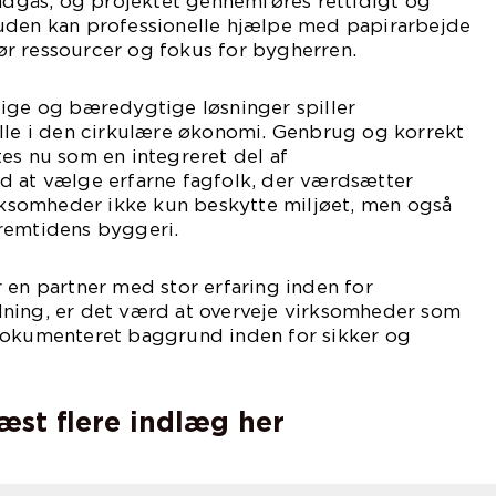
undgås, og projektet gennemføres rettidigt og
uden kan professionelle hjælpe med papirarbejde
igør ressourcer og fokus for bygherren.
lige og bæredygtige løsninger spiller
olle i den cirkulære økonomi. Genbrug og korrekt
es nu som en integreret del af
d at vælge erfarne fagfolk, der værdsætter
irksomheder ikke kun beskytte miljøet, men også
remtidens byggeri.
 en partner med stor erfaring inden for
ning, er det værd at overveje virksomheder som
dokumenteret baggrund inden for sikker og
læst flere indlæg her