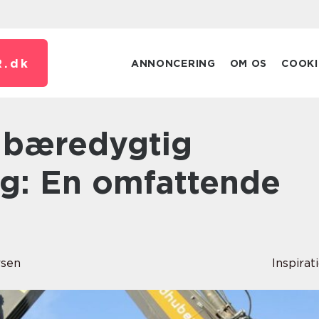
.
dk
ANNONCERING
OM OS
COOKI
g: En omfattende
rsen
Inspirat