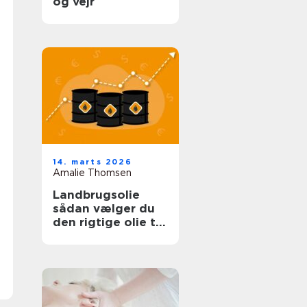
og vejr
14. marts 2026
Amalie Thomsen
Landbrugsolie
sådan vælger du
den rigtige olie til
bedriften