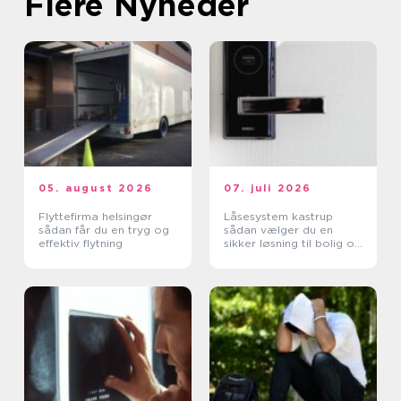
Flere Nyheder
05. august 2026
07. juli 2026
Flyttefirma helsingør
Låsesystem kastrup
sådan får du en tryg og
sådan vælger du en
effektiv flytning
sikker løsning til bolig og
erhverv