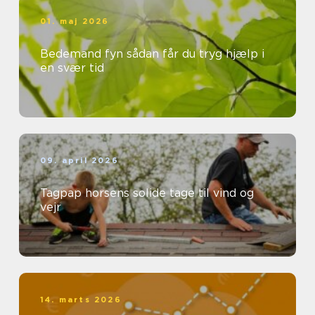
01. maj 2026
Bedemand fyn sådan får du tryg hjælp i
en svær tid
09. april 2026
Tagpap horsens solide tage til vind og
vejr
14. marts 2026