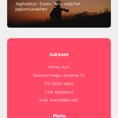
Jagtudstyr: Essentielle valg for
jagtentusiasten
Adresse
web:
www.klikko.dk/
Menu