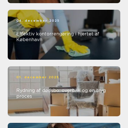
04. december 2025
Effektiv kontorrengøring i hjertet af
København
01. december 2025
Rydning af dødsbo: overblik og en tryg
proces