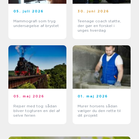
05. juli 2026
30. juni 2026
Mammografi som tryg
Teenage coach støtte,
undersøgelse af brystet
der gør en forskel i
unges hverdag
05. maj 2026
01. maj 2026
Rejser med tog: sådan
Murer horsens sådan
bliver togturen en del af
vælger du den rette til
selve ferien
dit projekt