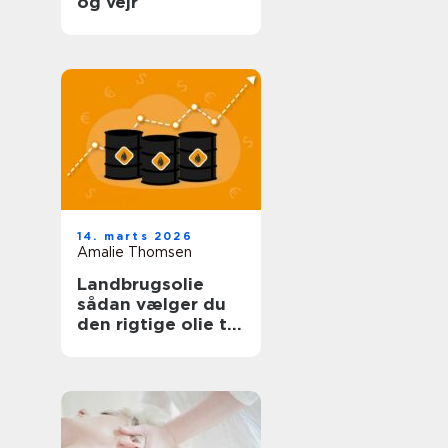
og vejr
14. marts 2026
Amalie Thomsen
Landbrugsolie
sådan vælger du
den rigtige olie til
bedriften