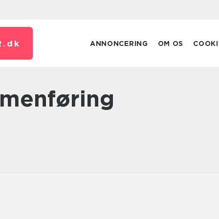
.
dk
ANNONCERING
OM OS
COOKI