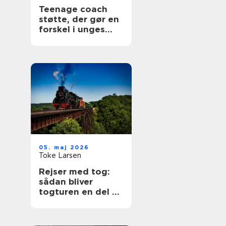
Teenage coach
støtte, der gør en
forskel i unges
hverdag
05. maj 2026
Toke Larsen
Rejser med tog:
sådan bliver
togturen en del af
selve ferien