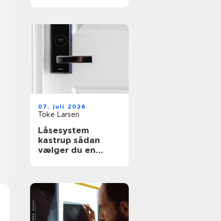
effektiv flytning
07. juli 2026
Toke Larsen
Låsesystem
kastrup sådan
vælger du en
sikker løsning til
bolig og erhverv