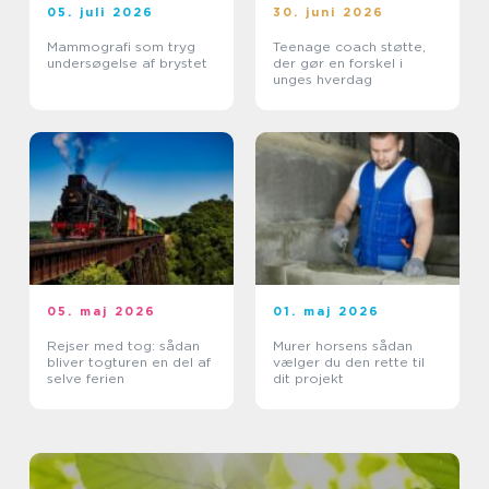
05. juli 2026
30. juni 2026
Mammografi som tryg
Teenage coach støtte,
undersøgelse af brystet
der gør en forskel i
unges hverdag
05. maj 2026
01. maj 2026
Rejser med tog: sådan
Murer horsens sådan
bliver togturen en del af
vælger du den rette til
selve ferien
dit projekt