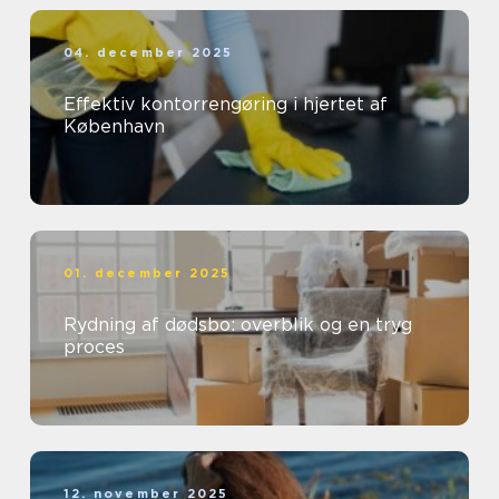
04. december 2025
Effektiv kontorrengøring i hjertet af
København
01. december 2025
Rydning af dødsbo: overblik og en tryg
proces
12. november 2025