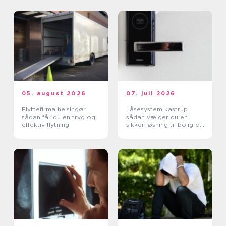
05. august 2026
07. juli 2026
Flyttefirma helsingør
Låsesystem kastrup
sådan får du en tryg og
sådan vælger du en
effektiv flytning
sikker løsning til bolig og
erhverv