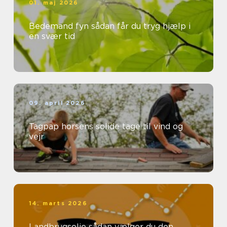
01. maj 2026
Bedemand fyn sådan får du tryg hjælp i
en svær tid
09. april 2026
Tagpap horsens solide tage til vind og
vejr
14. marts 2026
Landbrugsolie sådan vælger du den