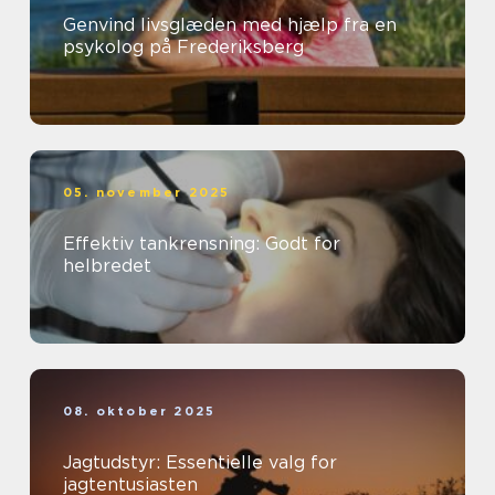
Genvind livsglæden med hjælp fra en
psykolog på Frederiksberg
05. november 2025
Effektiv tankrensning: Godt for
helbredet
08. oktober 2025
Jagtudstyr: Essentielle valg for
jagtentusiasten