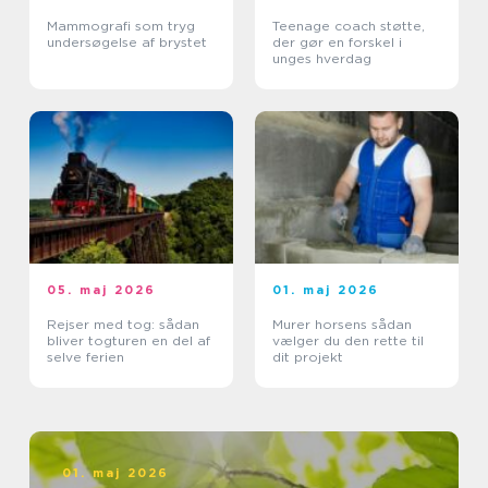
Mammografi som tryg
Teenage coach støtte,
undersøgelse af brystet
der gør en forskel i
unges hverdag
05. maj 2026
01. maj 2026
Rejser med tog: sådan
Murer horsens sådan
bliver togturen en del af
vælger du den rette til
selve ferien
dit projekt
01. maj 2026