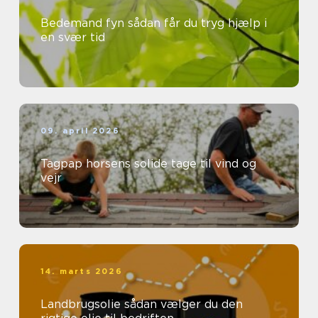
Bedemand fyn sådan får du tryg hjælp i
en svær tid
09. april 2026
Tagpap horsens solide tage til vind og
vejr
14. marts 2026
Landbrugsolie sådan vælger du den