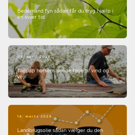
Bedemand fyn sådan får du tryg hjælp i
en svær tid
09. april 2026
Tagpap horsens solide tage til vind og
vejr
14. marts 2026
Landbrugsolie sådan vælger du den