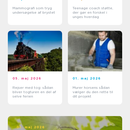
Mammografi som tryg
Teenage coach støtte,
undersøgelse af brystet
der gør en forskel i
unges hverdag
05. maj 2026
01. maj 2026
Rejser med tog: sådan
Murer horsens sådan
bliver togturen en del af
vælger du den rette til
selve ferien
dit projekt
01. maj 2026