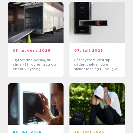
05. august 2026
07. juli 2026
Flyttefirma helsingør
Låsesystem kastrup
sådan får du en tryg og
sådan vælger du en
effektiv flytning
sikker løsning til bolig og
erhverv
05. juli 2026
30. juni 2026