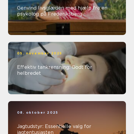
Genvind livsglæden med hjælp fra en
psykolog på Frederiksberg
05. november 2025
Effektiv tankrensning: Godt for
helbredet
08. oktober 2025
Jagtudstyr: Essentielle valg for
jagtentusiasten