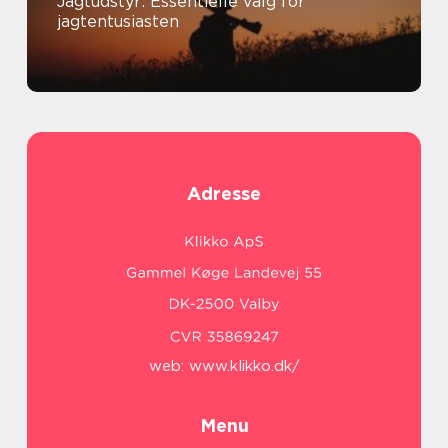
Jagtudstyr: Essentielle valg for
jagtentusiasten
Adresse
web:
www.klikko.dk/
Menu