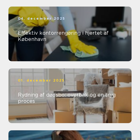
04. december 2025
Effektiv kontorrengøring i hjertet af
København
01. december 2025
Rydning af dødsbo: overblik og en tryg
proces