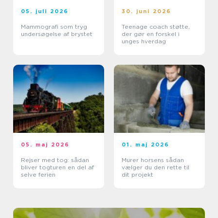
05. juli 2026
30. juni 2026
Mammografi som tryg
Teenage coach støtte,
undersøgelse af brystet
der gør en forskel i
unges hverdag
05. maj 2026
01. maj 2026
Rejser med tog: sådan
Murer horsens sådan
bliver togturen en del af
vælger du den rette til
selve ferien
dit projekt