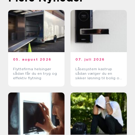
05. august 2026
07. juli 2026
Flyttefirma helsingør
Låsesystem kastrup
sådan får du en tryg og
sådan vælger du en
effektiv flytning
sikker løsning til bolig og
erhverv