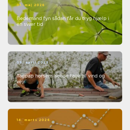
01. maj 2026
Bedemand fyn sådan får du tryg hjælp i
en svær tid
09. april 2026
Tagpap horsens solide tage til vind og
vejr
14. marts 2026