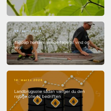
09. april 2026
Tagpap horsens solide tage til vind og
vejr
14. marts 2026
Landbrugsolie sådan vælger du den
rigtige olie til bedriften