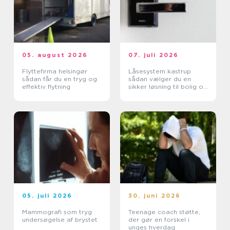
05. august 2026
07. juli 2026
Flyttefirma helsingør
Låsesystem kastrup
sådan får du en tryg og
sådan vælger du en
effektiv flytning
sikker løsning til bolig og
erhverv
05. juli 2026
30. juni 2026
Mammografi som tryg
Teenage coach støtte,
undersøgelse af brystet
der gør en forskel i
unges hverdag