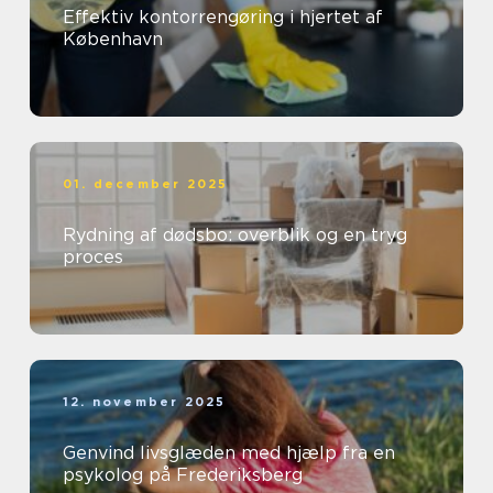
Effektiv kontorrengøring i hjertet af
København
01. december 2025
Rydning af dødsbo: overblik og en tryg
proces
12. november 2025
Genvind livsglæden med hjælp fra en
psykolog på Frederiksberg