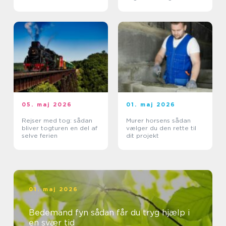
05. maj 2026
01. maj 2026
Rejser med tog: sådan
Murer horsens sådan
bliver togturen en del af
vælger du den rette til
selve ferien
dit projekt
01. maj 2026
Bedemand fyn sådan får du tryg hjælp i
en svær tid