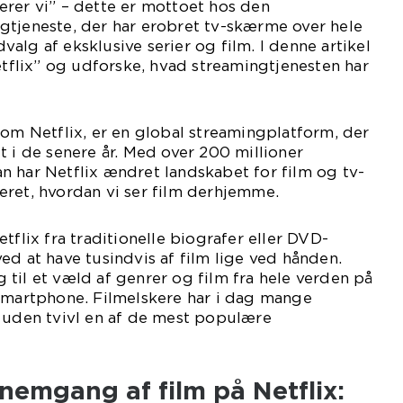
rer vi” – dette er mottoet hos den
gtjeneste, der har erobret tv-skærme over hele
alg af eksklusive serier og film. I denne artikel
Netflix” og udforske, hvad streamingtjenesten har
som Netflix, er en global streamingplatform, der
t i de senere år. Med over 200 millioner
 har Netflix ændret landskabet for film og tv-
eret, hvordan vi ser film derhjemme.
tflix fra traditionelle biografer eller DVD-
ed at have tusindvis af film lige ved hånden.
til et væld af genrer og film fra hele verden på
 smartphone. Filmelskere har i dag mange
r uden tvivl en af de mest populære
nnemgang af film på Netflix: