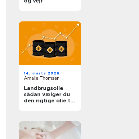
og vejr
14. marts 2026
Amalie Thomsen
Landbrugsolie
sådan vælger du
den rigtige olie til
bedriften