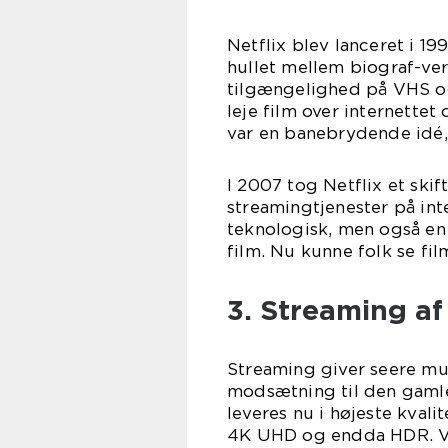
Netflix blev lanceret i 1
hullet mellem biograf-ver
tilgængelighed på VHS og
leje film over internettet
var en banebrydende idé, d
I 2007 tog Netflix et ski
streamingtjenester på int
teknologisk, men også en
film. Nu kunne folk se fil
3. Streaming af 
Streaming giver seere muli
modsætning til den gaml
leveres nu i højeste kvalit
4K UHD og endda HDR. Ved