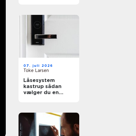
effektiv flytning
07. juli 2026
Toke Larsen
Låsesystem
kastrup sådan
vælger du en
sikker løsning til
bolig og erhverv