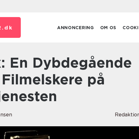
.
dk
ANNONCERING
OM OS
COOKI
l Filmelskere på
jenesten
ensen
Redaktio