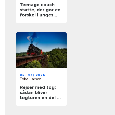
Teenage coach
støtte, der gør en
forskel i unges
hverdag
05. maj 2026
Toke Larsen
Rejser med tog:
sådan bliver
togturen en del af
selve ferien