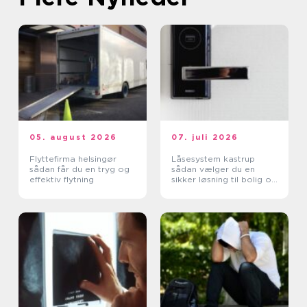
05. august 2026
07. juli 2026
Flyttefirma helsingør
Låsesystem kastrup
sådan får du en tryg og
sådan vælger du en
effektiv flytning
sikker løsning til bolig og
erhverv