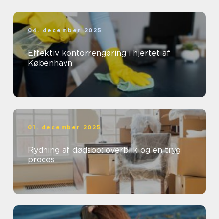
04. december 2025
Effektiv kontorrengøring i hjertet af
København
01. december 2025
Rydning af dødsbo: overblik og en tryg
proces