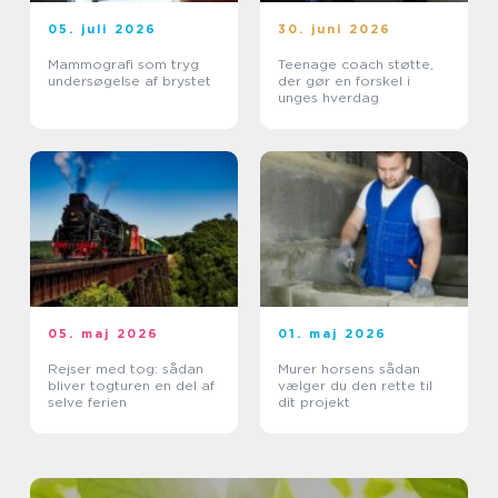
05. juli 2026
30. juni 2026
Mammografi som tryg
Teenage coach støtte,
undersøgelse af brystet
der gør en forskel i
unges hverdag
05. maj 2026
01. maj 2026
Rejser med tog: sådan
Murer horsens sådan
bliver togturen en del af
vælger du den rette til
selve ferien
dit projekt