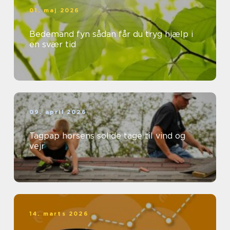
01. maj 2026
Bedemand fyn sådan får du tryg hjælp i
en svær tid
09. april 2026
Tagpap horsens solide tage til vind og
vejr
14. marts 2026