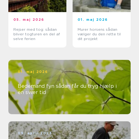
05. maj 2026
01. maj 2026
Rejser med tog: sådan
Murer horsens sådan
bliver togturen en del af
vælger du den rette til
selve ferien
dit projekt
01. maj 2026
Bedemand fyn sådan får du tryg hjælp i
en svær tid
09. april 2026