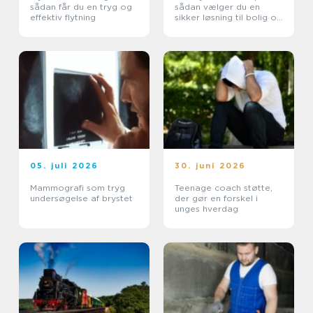
sådan får du en tryg og
sådan vælger du en
effektiv flytning
sikker løsning til bolig og
erhverv
05. juli 2026
30. juni 2026
Mammografi som tryg
Teenage coach støtte,
undersøgelse af brystet
der gør en forskel i
unges hverdag