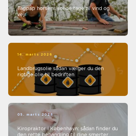
Tagpap horsens solide tage til vind og
vejr
14. marts 2026
Landbrugsolie sådan vælger du den
rigtige olie til bedriften
05. marts 2026
Kiropraktor i København: sådan finder du
den rette behandling til dine smerter