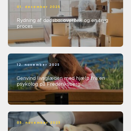
01. december 2025
Rydning af dødsbo: overblik og en tryg
proces
12. november 2025
Genvind livsglæden med hjælp fra en
psykolog på Frederiksberg
05. november 2025