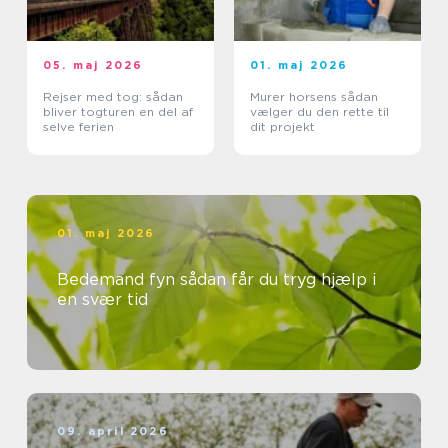
05. maj 2026
01. maj 2026
Rejser med tog: sådan
Murer horsens sådan
bliver togturen en del af
vælger du den rette til
selve ferien
dit projekt
01. maj 2026
Bedemand fyn sådan får du tryg hjælp i
en svær tid
09. april 2026