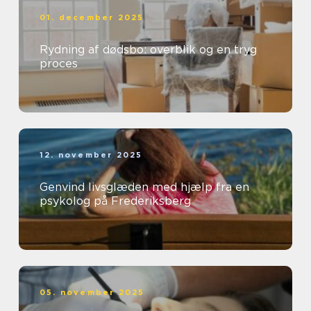
01. december 2025
Rydning af dødsbo: overblik og en tryg
proces
12. november 2025
Genvind livsglæden med hjælp fra en
psykolog på Frederiksberg
05. november 2025