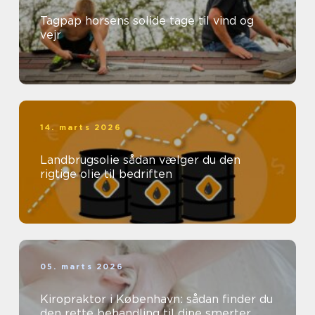
Tagpap horsens solide tage til vind og
vejr
14. marts 2026
Landbrugsolie sådan vælger du den
rigtige olie til bedriften
05. marts 2026
Kiropraktor i København: sådan finder du
den rette behandling til dine smerter