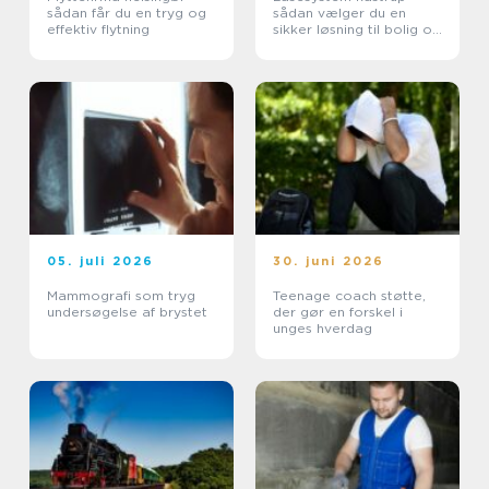
sådan får du en tryg og
sådan vælger du en
effektiv flytning
sikker løsning til bolig og
erhverv
05. juli 2026
30. juni 2026
Mammografi som tryg
Teenage coach støtte,
undersøgelse af brystet
der gør en forskel i
unges hverdag