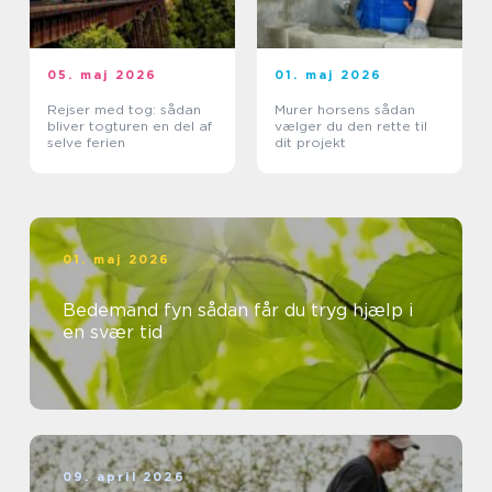
05. maj 2026
01. maj 2026
Rejser med tog: sådan
Murer horsens sådan
bliver togturen en del af
vælger du den rette til
selve ferien
dit projekt
01. maj 2026
Bedemand fyn sådan får du tryg hjælp i
en svær tid
09. april 2026