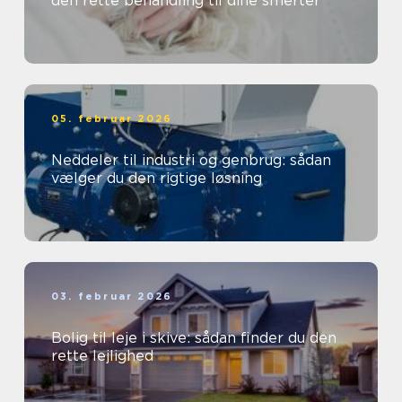
den rette behandling til dine smerter
05. februar 2026
Neddeler til industri og genbrug: sådan
vælger du den rigtige løsning
03. februar 2026
Bolig til leje i skive: sådan finder du den
rette lejlighed