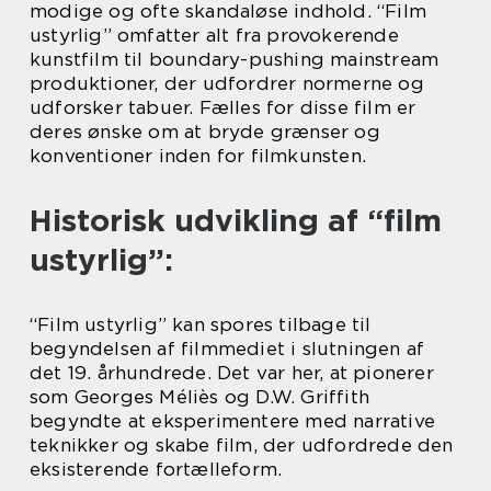
modige og ofte skandaløse indhold. “Film
ustyrlig” omfatter alt fra provokerende
kunstfilm til boundary-pushing mainstream
produktioner, der udfordrer normerne og
udforsker tabuer. Fælles for disse film er
deres ønske om at bryde grænser og
konventioner inden for filmkunsten.
Historisk udvikling af “film
ustyrlig”:
“Film ustyrlig” kan spores tilbage til
begyndelsen af filmmediet i slutningen af
det 19. århundrede. Det var her, at pionerer
som Georges Méliès og D.W. Griffith
begyndte at eksperimentere med narrative
teknikker og skabe film, der udfordrede den
eksisterende fortælleform.