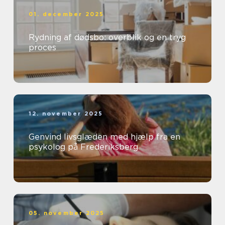
01. december 2025
Rydning af dødsbo: overblik og en tryg
proces
12. november 2025
Genvind livsglæden med hjælp fra en
psykolog på Frederiksberg
05. november 2025