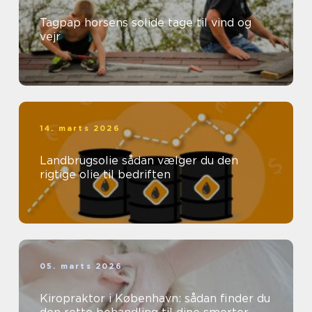
Tagpap horsens solide tage til vind og
vejr
14. marts 2026
Landbrugsolie sådan vælger du den
rigtige olie til bedriften
05. marts 2026
Kiropraktor i København: sådan finder du