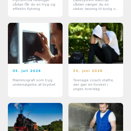
sådan får du en tryg og
sådan vælger du en
effektiv flytning
sikker løsning til bolig og
erhverv
05. juli 2026
30. juni 2026
Mammografi som tryg
Teenage coach støtte,
undersøgelse af brystet
der gør en forskel i
unges hverdag