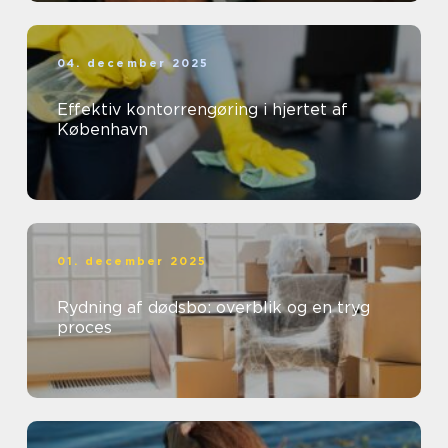
04. december 2025
Effektiv kontorrengøring i hjertet af
København
01. december 2025
Rydning af dødsbo: overblik og en tryg
proces