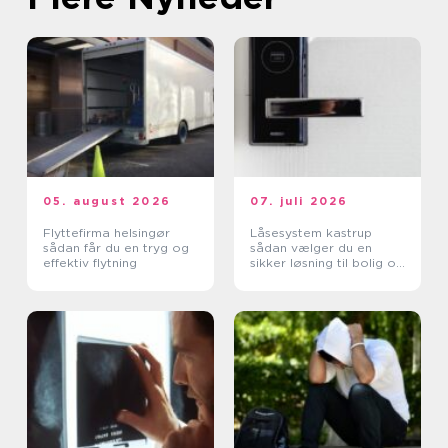
05. august 2026
07. juli 2026
Flyttefirma helsingør
Låsesystem kastrup
sådan får du en tryg og
sådan vælger du en
effektiv flytning
sikker løsning til bolig og
erhverv