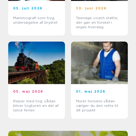
05. juli 2026
30. juni 2026
Mammografi som tryg
Teenage coach støtte,
undersøgelse af brystet
der gør en forskel i
unges hverdag
05. maj 2026
01. maj 2026
Rejser med tog: sådan
Murer horsens sådan
bliver togturen en del af
vælger du den rette til
selve ferien
dit projekt