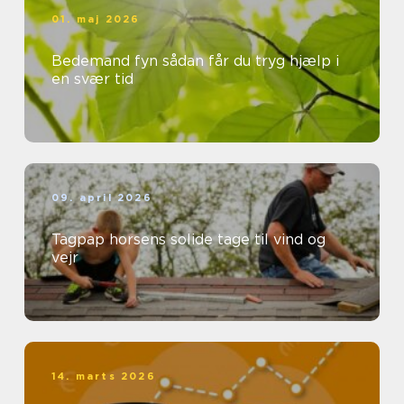
01. maj 2026
Bedemand fyn sådan får du tryg hjælp i
en svær tid
09. april 2026
Tagpap horsens solide tage til vind og
vejr
14. marts 2026