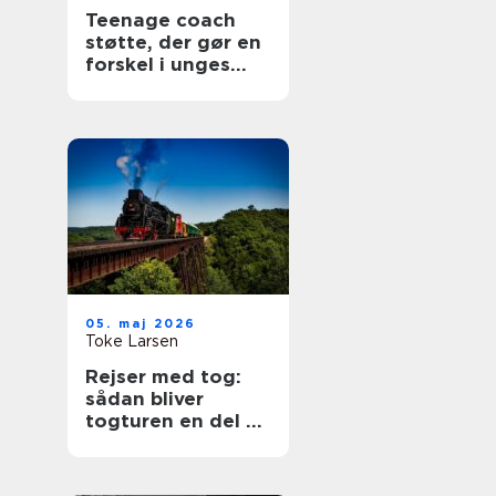
Teenage coach
støtte, der gør en
forskel i unges
hverdag
05. maj 2026
Toke Larsen
Rejser med tog:
sådan bliver
togturen en del af
selve ferien