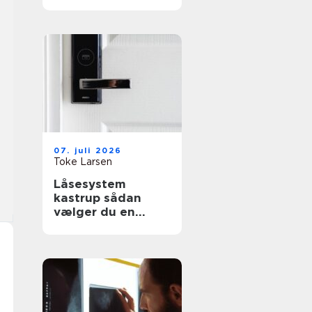
effektiv flytning
07. juli 2026
Toke Larsen
Låsesystem
kastrup sådan
vælger du en
sikker løsning til
bolig og erhverv