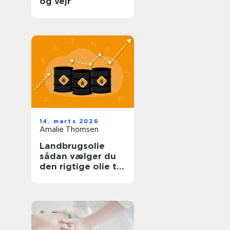
og vejr
14. marts 2026
Amalie Thomsen
Landbrugsolie
sådan vælger du
den rigtige olie til
bedriften