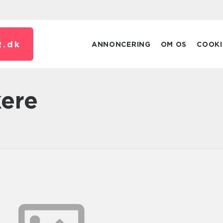
.
dk
ANNONCERING
OM OS
COOKI
kere