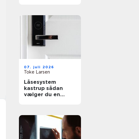
effektiv flytning
07. juli 2026
Toke Larsen
Låsesystem
kastrup sådan
vælger du en
sikker løsning til
bolig og erhverv