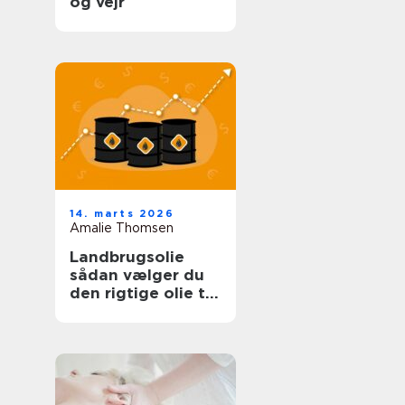
og vejr
14. marts 2026
Amalie Thomsen
Landbrugsolie
sådan vælger du
den rigtige olie til
bedriften