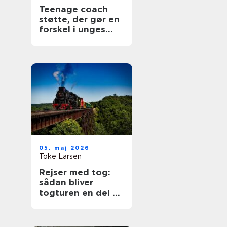
Teenage coach
støtte, der gør en
forskel i unges
hverdag
05. maj 2026
Toke Larsen
Rejser med tog:
sådan bliver
togturen en del af
selve ferien