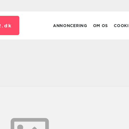
.
dk
ANNONCERING
OM OS
COOKI