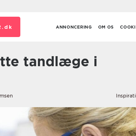
.
dk
ANNONCERING
OM OS
COOKI
omsen
Inspirat