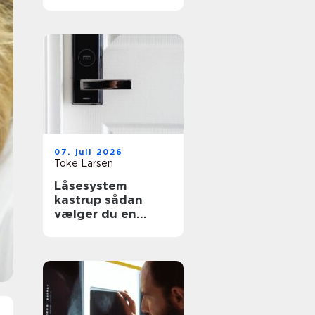
effektiv flytning
07. juli 2026
Toke Larsen
Låsesystem
kastrup sådan
vælger du en
sikker løsning til
bolig og erhverv