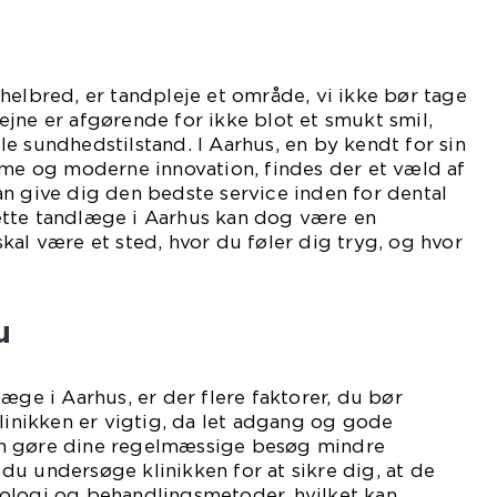
helbred, er tandpleje et område, vi ikke bør tage
jne er afgørende for ikke blot et smukt smil,
e sundhedstilstand. I Aarhus, en by kendt for sin
rme og moderne innovation, findes der et væld af
n give dig den bedste service inden for dental
tte tandlæge i Aarhus kan dog være en
kal være et sted, hvor du føler dig tryg, og hvor
u
æge i Aarhus, er der flere faktorer, du bør
klinikken er vigtig, da let adgang og gode
n gøre dine regelmæssige besøg mindre
u undersøge klinikken for at sikre dig, at de
ologi og behandlingsmetoder, hvilket kan