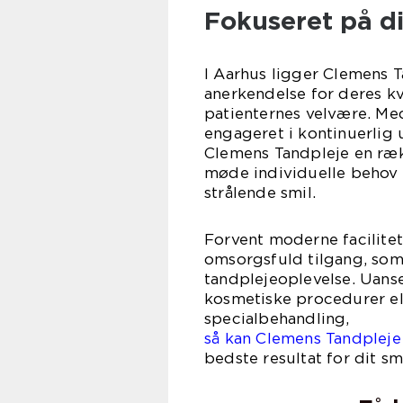
Fokuseret på di
I Aarhus ligger Clemens Ta
anerkendelse for deres kv
patienternes velvære. Med
engageret i kontinuerlig 
Clemens Tandpleje en rækk
møde individuelle behov o
strålende smil.
Forvent moderne facilite
omsorgsfuld tilgang, som 
tandplejeoplevelse. Uans
kosmetiske procedurer el
specia
så kan Clemens Tandplej
bedste resultat for dit smi