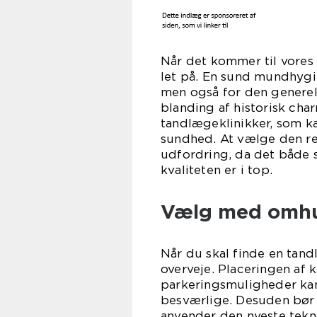
Når det kommer til vores 
let på. En sund mundhygie
men også for den generell
blanding af historisk cha
tandlægeklinikker, som ka
sundhed. At vælge den re
udfordring, da det både s
kvaliteten er i top.
Vælg med omh
Når du skal finde en tandl
overveje. Placeringen af 
parkeringsmuligheder ka
besværlige. Desuden bør d
anvender den nyeste tekn