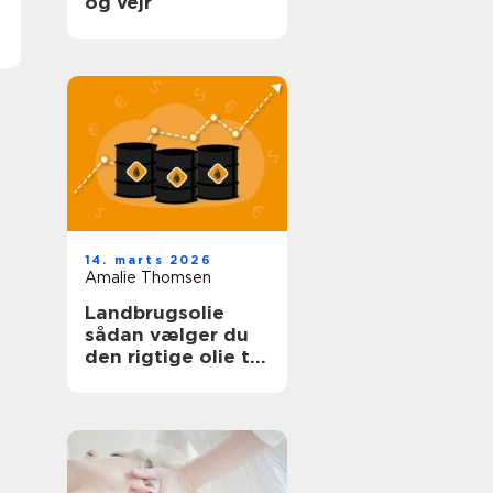
og vejr
14. marts 2026
Amalie Thomsen
Landbrugsolie
sådan vælger du
den rigtige olie til
bedriften