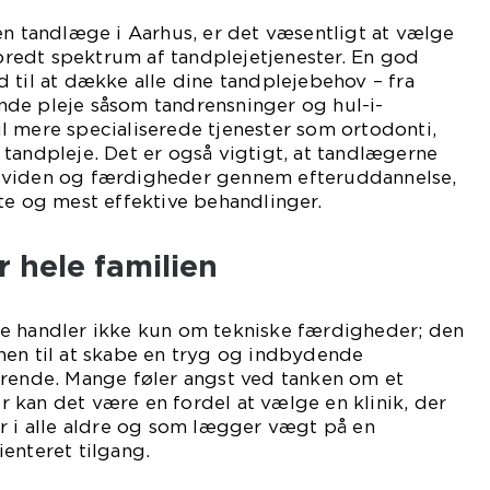
en tandlæge i Aarhus, er det væsentligt at vælge
t bredt spektrum af tandplejetjenester. En god
 til at dække alle dine tandplejebehov – fra
de pleje såsom tandrensninger og hul-i-
l mere specialiserede tjenester som ortodonti,
tandpleje. Det er også vigtigt, at tandlægerne
 viden og færdigheder gennem efteruddannelse,
te og mest effektive behandlinger.
 hele familien
e handler ikke kun om tekniske færdigheder; den
nen til at skabe en tryg og indbydende
ørende. Mange føler angst ved tanken om et
 kan det være en fordel at vælge en klinik, der
r i alle aldre og som lægger vægt på en
enteret tilgang.