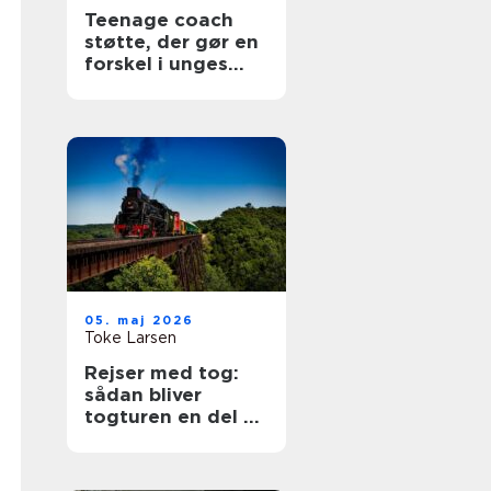
Teenage coach
støtte, der gør en
forskel i unges
hverdag
05. maj 2026
Toke Larsen
Rejser med tog:
sådan bliver
togturen en del af
selve ferien