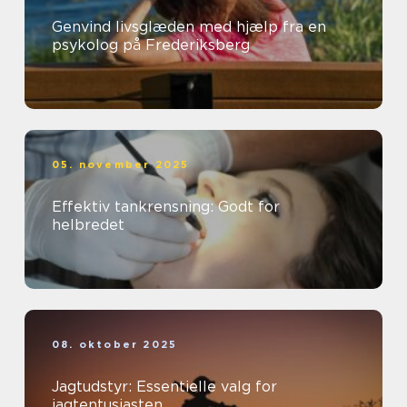
Genvind livsglæden med hjælp fra en
psykolog på Frederiksberg
05. november 2025
Effektiv tankrensning: Godt for
helbredet
08. oktober 2025
Jagtudstyr: Essentielle valg for
jagtentusiasten