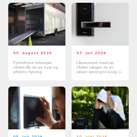
05. august 2026
07. juli 2026
Flyttefirma helsingør
Låsesystem kastrup
sådan får du en tryg og
sådan vælger du en
effektiv flytning
sikker løsning til bolig og
erhverv
05. juli 2026
30. juni 2026