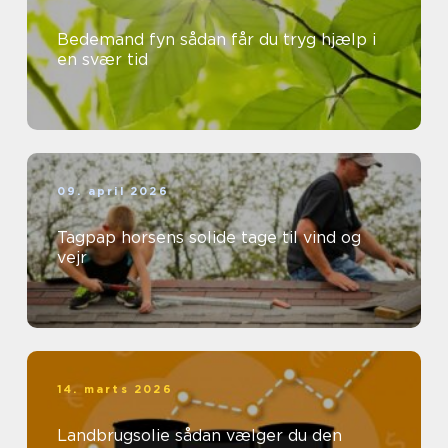
Bedemand fyn sådan får du tryg hjælp i
en svær tid
09. april 2026
Tagpap horsens solide tage til vind og
vejr
14. marts 2026
Landbrugsolie sådan vælger du den