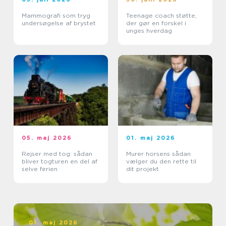
Mammografi som tryg
Teenage coach støtte,
undersøgelse af brystet
der gør en forskel i
unges hverdag
05. maj 2026
01. maj 2026
Rejser med tog: sådan
Murer horsens sådan
bliver togturen en del af
vælger du den rette til
selve ferien
dit projekt
01. maj 2026