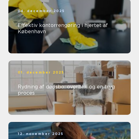
04. december 2025
Effektiv kontorrengøring i hjertet af
København
01. december 2025
Rydning af dødsbo: overblik og en tryg
proces
12. november 2025