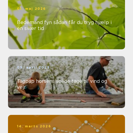
01. maj 2026
Bedemand fyn sådan får du tryg hjælp i
en svær tid
09. april 2026
Tagpap horsens solide tage til vind og
vejr
14. marts 2026