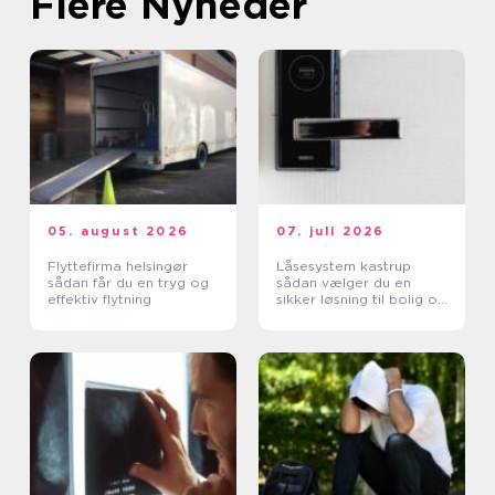
Flere Nyheder
05. august 2026
07. juli 2026
Flyttefirma helsingør
Låsesystem kastrup
sådan får du en tryg og
sådan vælger du en
effektiv flytning
sikker løsning til bolig og
erhverv