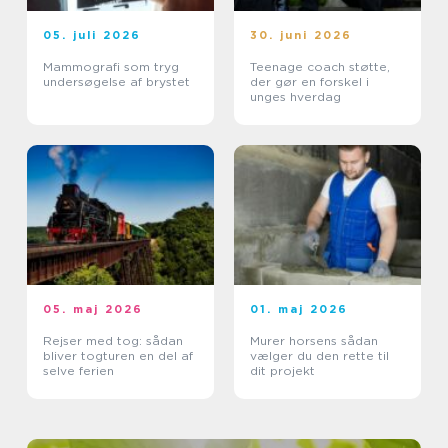
05. juli 2026
30. juni 2026
Mammografi som tryg
Teenage coach støtte,
undersøgelse af brystet
der gør en forskel i
unges hverdag
05. maj 2026
01. maj 2026
Rejser med tog: sådan
Murer horsens sådan
bliver togturen en del af
vælger du den rette til
selve ferien
dit projekt