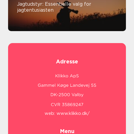
Jagtudstyr: Essentielle valg for
jagtentusiasten
Adresse
web:
www.klikko.dk/
Menu