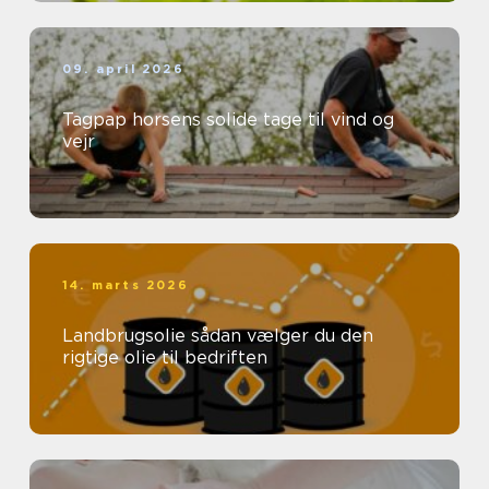
09. april 2026
Tagpap horsens solide tage til vind og
vejr
14. marts 2026
Landbrugsolie sådan vælger du den
rigtige olie til bedriften