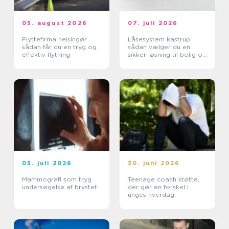
05. august 2026
07. juli 2026
Flyttefirma helsingør
Låsesystem kastrup
sådan får du en tryg og
sådan vælger du en
effektiv flytning
sikker løsning til bolig og
erhverv
05. juli 2026
30. juni 2026
Mammografi som tryg
Teenage coach støtte,
undersøgelse af brystet
der gør en forskel i
unges hverdag