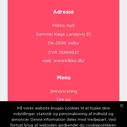
Adresse
web:
www.klikko.dk/
Menu
Annoncering
Om os
Cookies
På vores website bruges cookies til at huske dine
indstillinger, statistik og personalisering af indhold og
Kontakt os
annoncer. Denne information deles med tredjepart. Ved
Sitemap
fortsat brug af websiden godkender du cookiepolitikken.