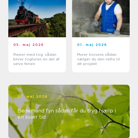
05. maj 2026
01. maj 2026
Rejser med tog: sådan
Murer horsens sådan
bliver togturen en del af
vælger du den rette til
selve ferien
dit projekt
01. maj 2026
Bedemand fyn sådan får du tryg hjælp i
en svær tid