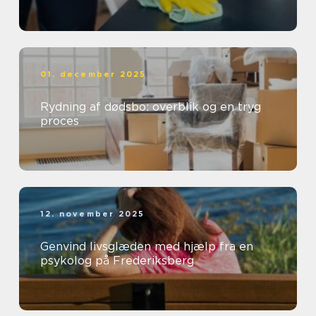
01. december 2025
Rydning af dødsbo: overblik og en tryg
proces
12. november 2025
Genvind livsglæden med hjælp fra en
psykolog på Frederiksberg