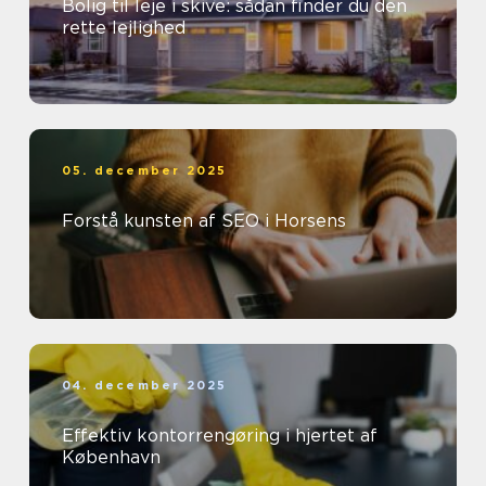
Bolig til leje i skive: sådan finder du den
rette lejlighed
05. december 2025
Forstå kunsten af SEO i Horsens
04. december 2025
Effektiv kontorrengøring i hjertet af
København