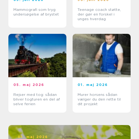
Mammografi som tryg
Teenage coach støtte,
undersøgelse af brystet
der gør en forskel i
unges hverdag
05. maj 2026
01. maj 2026
Rejser med tog: sådan
Murer horsens sådan
bliver togturen en del af
vælger du den rette til
selve ferien
dit projekt
01. maj 2026