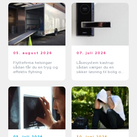
05. august 2026
07. juli 2026
Flyttefirma helsingør
Låsesystem kastrup
sådan får du en tryg og
sådan vælger du en
effektiv flytning
sikker løsning til bolig og
erhverv
05. juli 2026
30. juni 2026