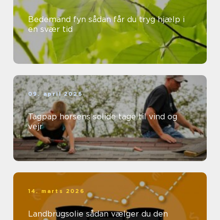
Bedemand fyn sådan får du tryg hjælp i
en svær tid
09. april 2026
Tagpap horsens solide tage til vind og
vejr
14. marts 2026
Landbrugsolie sådan vælger du den