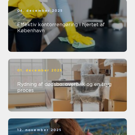
04. december 2025
Effektiv kontorrengøring i hjertet af
København
01. december 2025
Rydning af dødsbo: overblik og en tryg
proces
12. november 2025