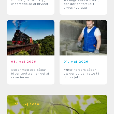
undersøgelse af brystet
der gør en forskel i
unges hverdag
05. maj 2026
01. maj 2026
Rejser med tog: sådan
Murer horsens sådan
bliver togturen en del af
vælger du den rette til
selve ferien
dit projekt
01. maj 2026