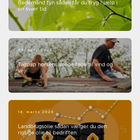
Bedemand fyn sådan får du tryg hjælp i
en svær tid
09. april 2026
Tagpap horsens solide tage til vind og
vejr
14. marts 2026
Landbrugsolie sådan vælger du den
rigtige olie til bedriften