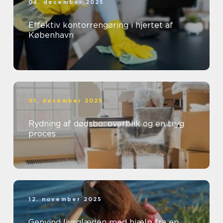
04. december 2025
Effektiv kontorrengøring i hjertet af
København
01. december 2025
Rydning af dødsbo: overblik og en tryg
proces
12. november 2025
Genvind livsglæden med hjælp fra en