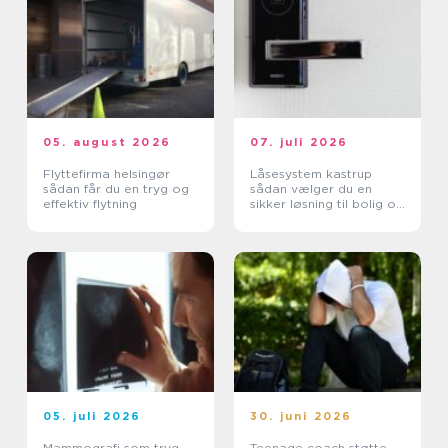
05. august 2026
07. juli 2026
Flyttefirma helsingør
Låsesystem kastrup
sådan får du en tryg og
sådan vælger du en
effektiv flytning
sikker løsning til bolig og
erhverv
05. juli 2026
30. juni 2026
Mammografi som tryg
Teenage coach støtte,