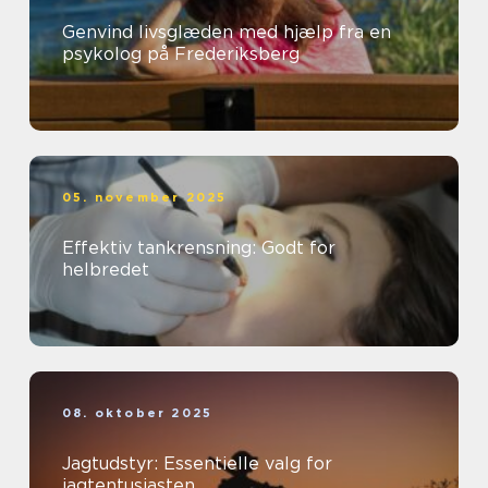
Genvind livsglæden med hjælp fra en
psykolog på Frederiksberg
05. november 2025
Effektiv tankrensning: Godt for
helbredet
08. oktober 2025
Jagtudstyr: Essentielle valg for
jagtentusiasten