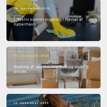
04. december 2025
Effektiv kontorrengøring i hjertet af
København
01. december 2025
Rydning af dødsbo: overblik og en tryg
proces
12. november 2025