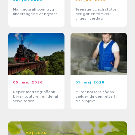
Mammografi som tryg
Teenage coach støtte,
undersøgelse af brystet
der gør en forskel i
unges hverdag
05. maj 2026
01. maj 2026
Rejser med tog: sådan
Murer horsens sådan
bliver togturen en del af
vælger du den rette til
selve ferien
dit projekt
01. maj 2026