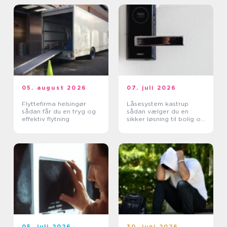
05. august 2026
07. juli 2026
Flyttefirma helsingør
Låsesystem kastrup
sådan får du en tryg og
sådan vælger du en
effektiv flytning
sikker løsning til bolig og
erhverv
05. juli 2026
30. juni 2026