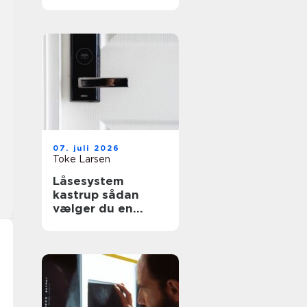
effektiv flytning
07. juli 2026
Toke Larsen
Låsesystem
kastrup sådan
vælger du en
sikker løsning til
bolig og erhverv