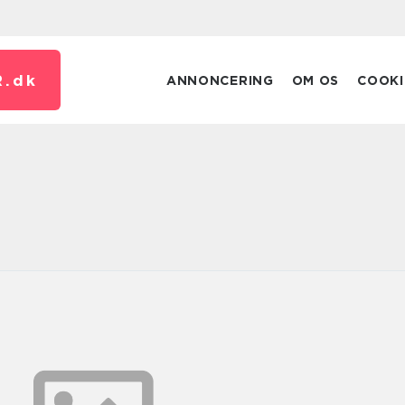
.
dk
ANNONCERING
OM OS
COOKI