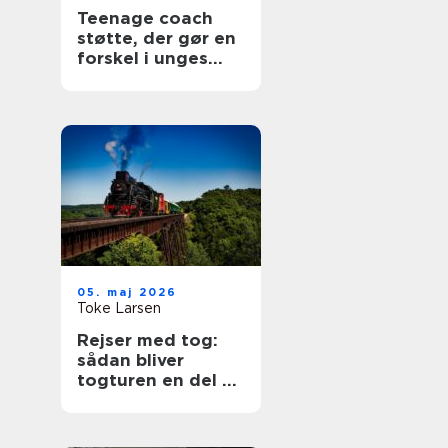
Teenage coach
støtte, der gør en
forskel i unges
hverdag
05. maj 2026
Toke Larsen
Rejser med tog:
sådan bliver
togturen en del af
selve ferien