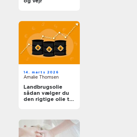
og vejr
14. marts 2026
Amalie Thomsen
Landbrugsolie
sådan vælger du
den rigtige olie til
bedriften