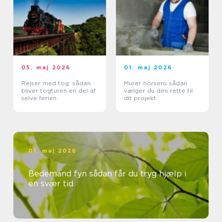
05. maj 2026
01. maj 2026
Rejser med tog: sådan
Murer horsens sådan
bliver togturen en del af
vælger du den rette til
selve ferien
dit projekt
01. maj 2026
Bedemand fyn sådan får du tryg hjælp i
en svær tid