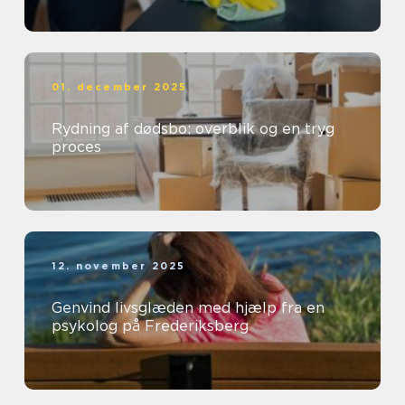
01. december 2025
Rydning af dødsbo: overblik og en tryg
proces
12. november 2025
Genvind livsglæden med hjælp fra en
psykolog på Frederiksberg