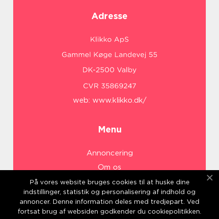
Adresse
web:
www.klikko.dk/
Menu
Annoncering
Om os
Cookies
På vores website bruges cookies til at huske dine
indstillinger, statistik og personalisering af indhold og
Kontakt os
annoncer. Denne information deles med tredjepart. Ved
Sitemap
fortsat brug af websiden godkender du cookiepolitikken.