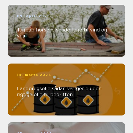
09. april 2026
Tagpap horsens solide tage til vind og
vejr
14. marts 2026
Landbrugsolie sådan vælger du den
rigtige olie til bedriften