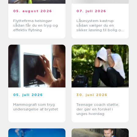
05. august 2026
07. juli 2026
Flyttefirma helsingør
Låsesystem kastrup
sådan får du en tryg og
sådan vælger du en
effektiv flytning
sikker løsning til bolig og
erhverv
05. juli 2026
30. juni 2026
Mammografi som tryg
Teenage coach støtte,
undersøgelse af brystet
der gør en forskel i
unges hverdag