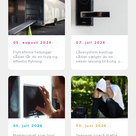
05. august 2026
07. juli 2026
Flyttefirma helsingør
Låsesystem kastrup
sådan får du en tryg og
sådan vælger du en
effektiv flytning
sikker løsning til bolig og
erhverv
05. juli 2026
30. juni 2026
Mammografi som tryg
Teenage coach støtte,