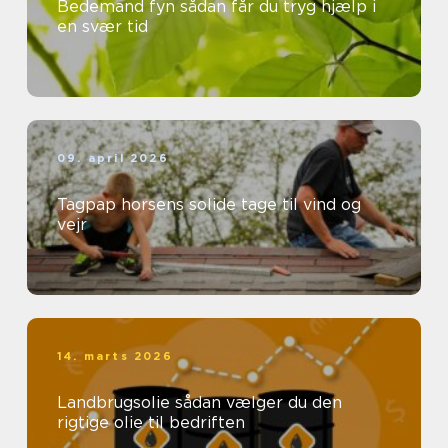
Bedemand fyn sådan får du tryg hjælp i
en svær tid
09. april 2026
Tagpap horsens solide tage til vind og
vejr
14. marts 2026
Landbrugsolie sådan vælger du den
rigtige olie til bedriften