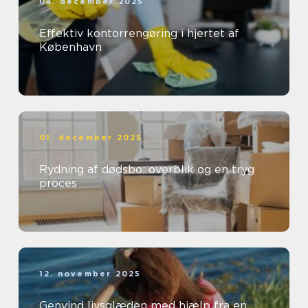
04. december 2025
Effektiv kontorrengøring i hjertet af
København
01. december 2025
Rydning af dødsbo: overblik og en tryg
proces
12. november 2025
Genvind livsglæden med hjælp fra en