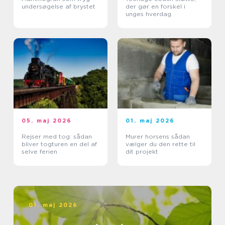
undersøgelse af brystet
der gør en forskel i
unges hverdag
05. maj 2026
01. maj 2026
Rejser med tog: sådan
Murer horsens sådan
bliver togturen en del af
vælger du den rette til
selve ferien
dit projekt
01. maj 2026