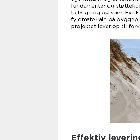
fundamenter og støttekons
belægning og stier. Fyld
fyldmateriale på byggepla
projektet lever op til for
Effektiv leveri