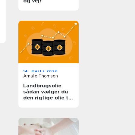
og vejr
14. marts 2026
Amalie Thomsen
Landbrugsolie
sådan vælger du
den rigtige olie til
bedriften