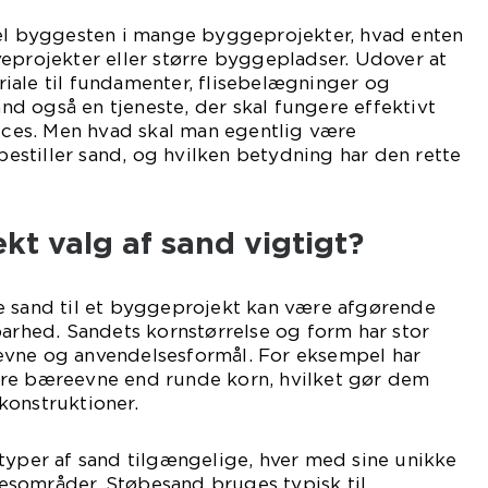
el byggesten i mange byggeprojekter, hvad enten
eprojekter eller større byggepladser. Udover at
iale til fundamenter, flisebelægninger og
sand også en tjeneste, der skal fungere effektivt
ucces. Men hvad skal man egentlig være
stiller sand, og hvilken betydning har den rette
ekt valg af sand vigtigt?
e sand til et byggeprojekt kan være afgørende
barhed. Sandets kornstørrelse og form har stor
vne og anvendelsesformål. For eksempel har
re bæreevne end runde korn, hvilket gør dem
konstruktioner.
typer af sand tilgængelige, hver med sine unikke
sområder. Støbesand bruges typisk til