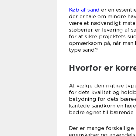
Køb af sand
er en essenti
der er tale om mindre hav
være et nødvendigt mater
støberier, er levering af 
for at sikre projektets s
opmærksom på, når man be
type sand?
Hvorfor er korr
At vælge den rigtige typ
for dets kvalitet og hold
betydning for dets bæree
kantede sandkorn en høje
bedre egnet til bærende 
Der er mange forskellige 
egenskaber og anvendelse