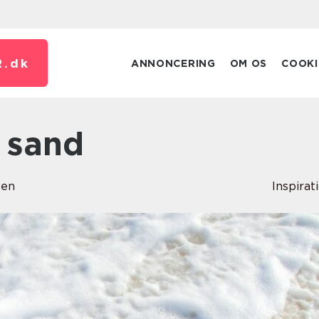
.
dk
ANNONCERING
OM OS
COOKI
f sand
sen
Inspirat