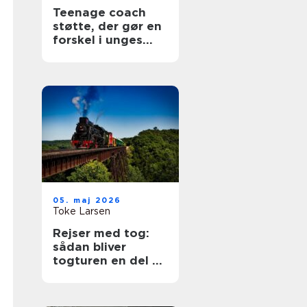
Teenage coach
støtte, der gør en
forskel i unges
hverdag
05. maj 2026
Toke Larsen
Rejser med tog:
sådan bliver
togturen en del af
selve ferien