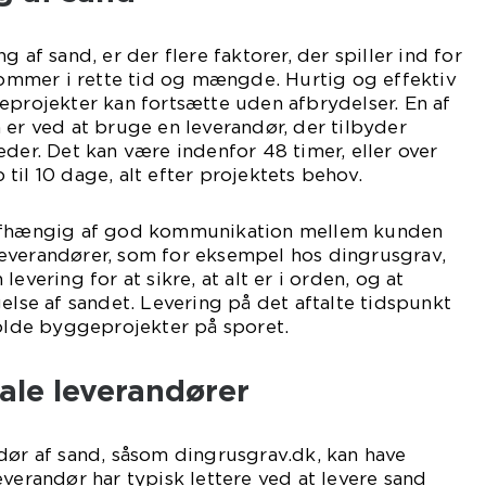
g af sand, er der flere faktorer, der spiller ind for
nkommer i rette tid og mængde. Hurtig og effektiv
eprojekter kan fortsætte uden afbrydelser. En af
 er ved at bruge en leverandør, der tilbyder
eder. Det kan være indenfor 48 timer, eller over
til 10 dage, alt efter projektets behov.
 afhængig af god kommunikation mellem kunden
everandører, som for eksempel hos dingrusgrav,
evering for at sikre, at alt er i orden, og at
else af sandet. Levering på det aftalte tidspunkt
holde byggeprojekter på sporet.
ale leverandører
dør af sand, såsom dingrusgrav.dk, kan have
everandør har typisk lettere ved at levere sand