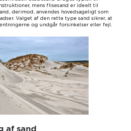
truktioner, mens flisesand er ideelt til
sand, derimod, anvendes hovedsageligt som
dser. Valget af den rette type sand sikrer, at
ventningerne og undgår forsinkelser eller fejl.
ng af sand