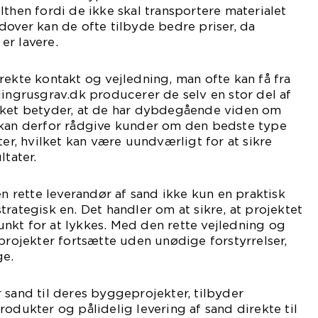
lthen fordi de ikke skal transportere materialet
dover kan de ofte tilbyde bedre priser, da
er lavere.
rekte kontakt og vejledning, man ofte kan få fra
dingrusgrav.dk producerer de selv en stor del af
lket betyder, at de har dybdegående viden om
 kan derfor rådgive kunder om den bedste type
ter, hvilket kan være uundværligt for at sikre
ltater.
en rette leverandør af sand ikke kun en praktisk
trategisk en. Det handler om at sikre, at projektet
nkt for at lykkes. Med den rette vejledning og
 projekter fortsætte uden unødige forstyrrelser,
ge.
 sand til deres byggeprojekter, tilbyder
rodukter og pålidelig levering af sand direkte til