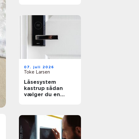
effektiv flytning
07. juli 2026
Toke Larsen
Låsesystem
kastrup sådan
vælger du en
sikker løsning til
bolig og erhverv