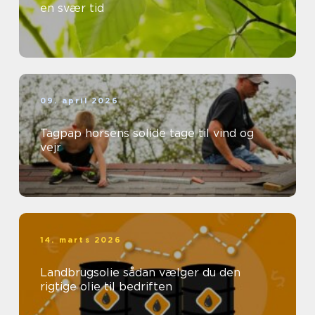
en svær tid
09. april 2026
Tagpap horsens solide tage til vind og
vejr
14. marts 2026
Landbrugsolie sådan vælger du den
rigtige olie til bedriften