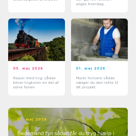
unges hverdag
05. maj 2026
01. maj 2026
Rejser med tog: sådan
Murer horsens sådan
bliver togturen en del af
vælger du den rette til
selve ferien
dit projekt
01. maj 2026
Bedemand fyn sådan får du tryg hjælp i