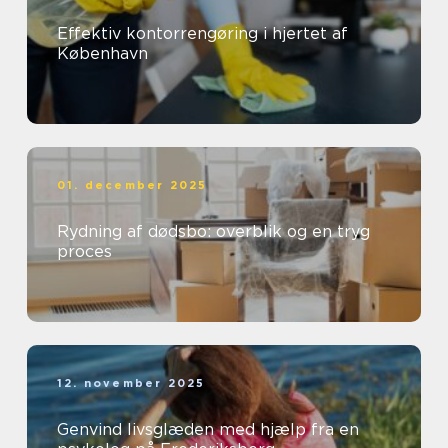
Effektiv kontorrengøring i hjertet af
København
01. december 2025
Rydning af dødsbo: overblik og en tryg
proces
12. november 2025
Genvind livsglæden med hjælp fra en