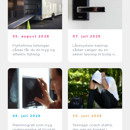
05. august 2026
07. juli 2026
Flyttefirma helsingør
Låsesystem kastrup
sådan får du en tryg og
sådan vælger du en
effektiv flytning
sikker løsning til bolig og
erhverv
05. juli 2026
30. juni 2026
Mammografi som tryg
Teenage coach støtte,
undersøgelse af brystet
der gør en forskel i