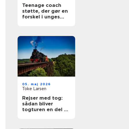
Teenage coach
støtte, der gør en
forskel i unges
hverdag
05. maj 2026
Toke Larsen
Rejser med tog:
sådan bliver
togturen en del af
selve ferien