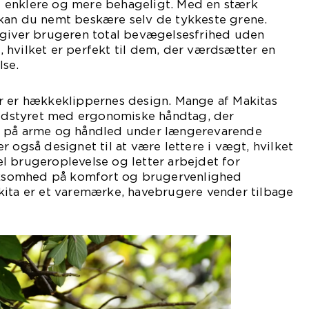
 enklere og mere behageligt. Med en stærk
kan du nemt beskære selv de tykkeste grene.
 giver brugeren total bevægelsesfrihed uden
 hvilket er perfekt til dem, der værdsætter en
se.
r er hækkeklippernes design. Mange af Makitas
dstyret med ergonomiske håndtag, der
n på arme og håndled under længerevarende
r også designet til at være lettere i vægt, hvilket
l brugeroplevelse og letter arbejdet for
somhed på komfort og brugervenlighed
kita er et varemærke, havebrugere vender tilbage