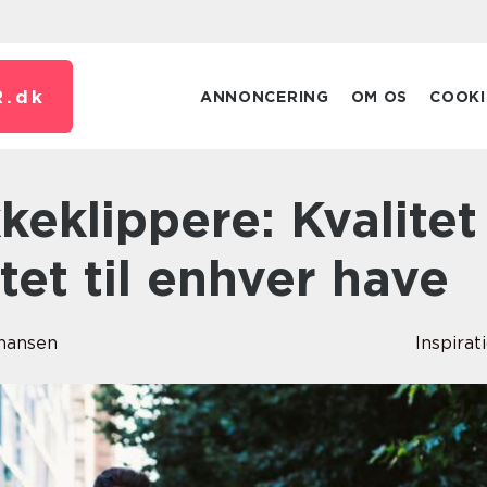
.
dk
ANNONCERING
OM OS
COOKI
tet til enhver have
ohansen
Inspirat