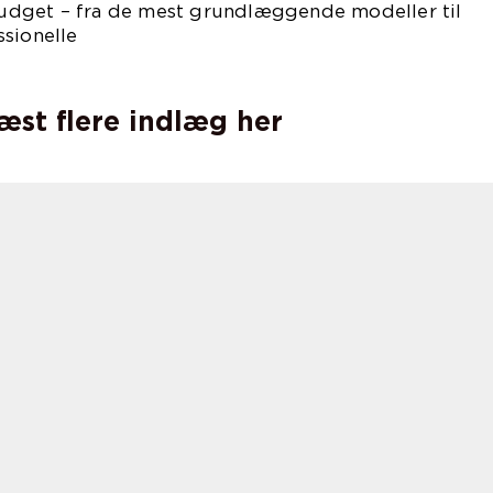
 budget – fra de mest grundlæggende modeller til
sionelle
klippere.
læst flere indlæg her