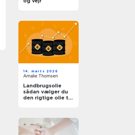
og vejr
14. marts 2026
Amalie Thomsen
Landbrugsolie
sådan vælger du
den rigtige olie til
bedriften