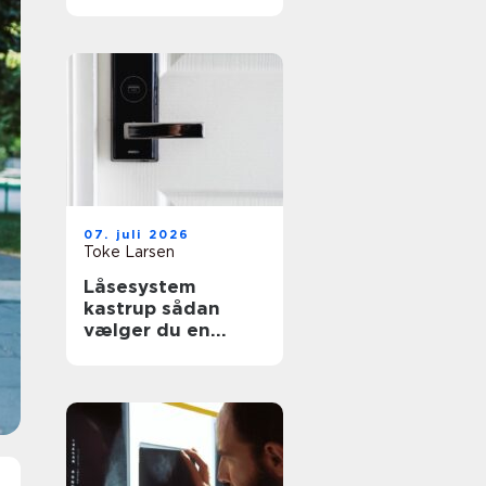
effektiv flytning
07. juli 2026
Toke Larsen
Låsesystem
kastrup sådan
vælger du en
sikker løsning til
bolig og erhverv