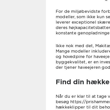
For de miljøbevidste for
modeller, som ikke kun 
leverer exceptionel skære
deres højkapacitetsbatte
konstante genopladninger,
Ikke nok med det, Makita
Mange modeller inkluderer
og hovedpine for haveeje
byggekvalitet, er en inve
der tjener haveejeren god
Find din hække
Når du er klar til at tage
besøg https://prishammer
hækkeklipper til dit behov