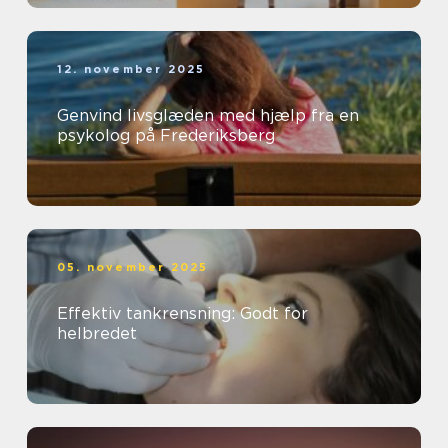
12. november 2025
Genvind livsglæden med hjælp fra en
psykolog på Frederiksberg
05. november 2025
Effektiv tankrensning: Godt for
helbredet