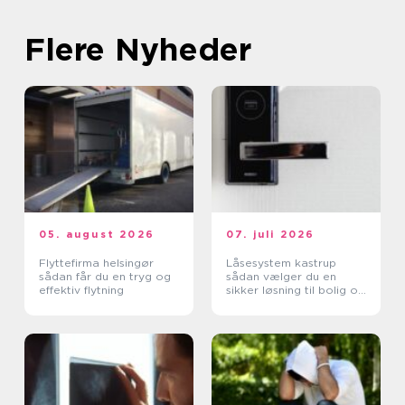
Flere Nyheder
05. august 2026
07. juli 2026
Flyttefirma helsingør
Låsesystem kastrup
sådan får du en tryg og
sådan vælger du en
effektiv flytning
sikker løsning til bolig og
erhverv