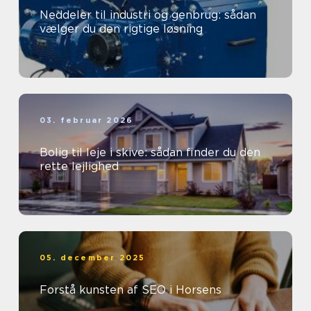
Neddeler til industri og genbrug: sådan
vælger du den rigtige løsning
03. februar 2026
Bolig til leje i skive: sådan finder du den
rette lejlighed
05. december 2025
Forstå kunsten af SEO i Horsens