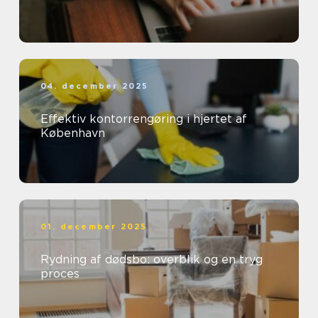
04. december 2025
Effektiv kontorrengøring i hjertet af
København
01. december 2025
Rydning af dødsbo: overblik og en tryg
proces