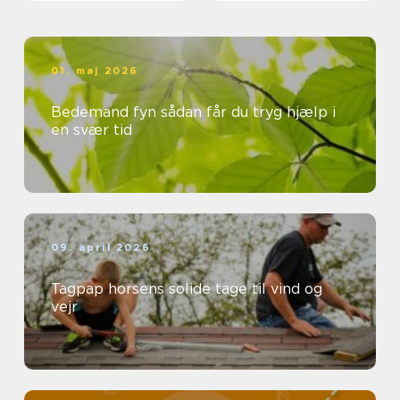
01. maj 2026
Bedemand fyn sådan får du tryg hjælp i
en svær tid
09. april 2026
Tagpap horsens solide tage til vind og
vejr