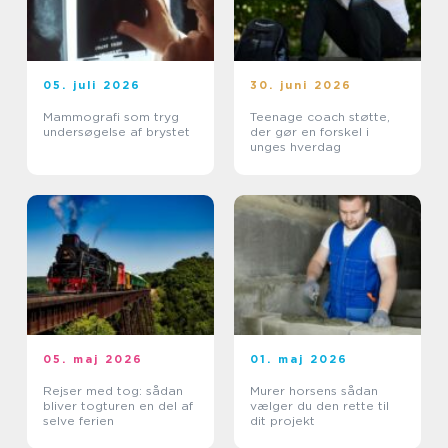
05. juli 2026
30. juni 2026
Mammografi som tryg
Teenage coach støtte,
undersøgelse af brystet
der gør en forskel i
unges hverdag
05. maj 2026
01. maj 2026
Rejser med tog: sådan
Murer horsens sådan
bliver togturen en del af
vælger du den rette til
selve ferien
dit projekt