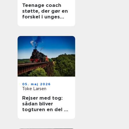
Teenage coach
støtte, der gør en
forskel i unges
hverdag
05. maj 2026
Toke Larsen
Rejser med tog:
sådan bliver
togturen en del af
selve ferien