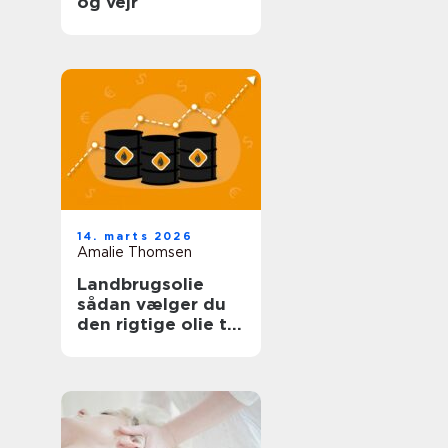
og vejr
14. marts 2026
Amalie Thomsen
Landbrugsolie
sådan vælger du
den rigtige olie til
bedriften