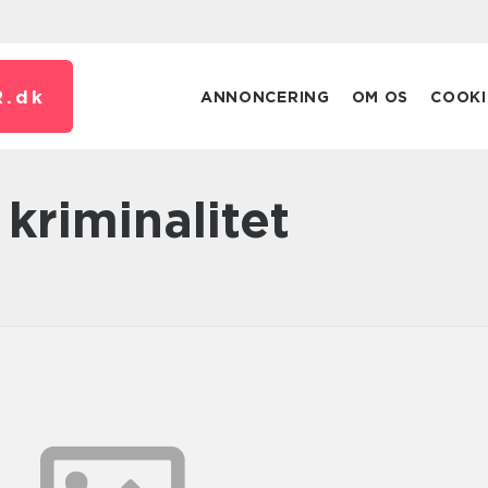
.
dk
ANNONCERING
OM OS
COOKI
kriminalitet