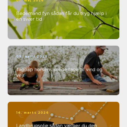
01. maj 2026
Bedemand fyn sådan får du tryg hjælp i
en svær tid
09. april 2026
Tagpap horsens solide tage til vind og
vejr
14. marts 2026
Landbrugsolie sådan vælger du den