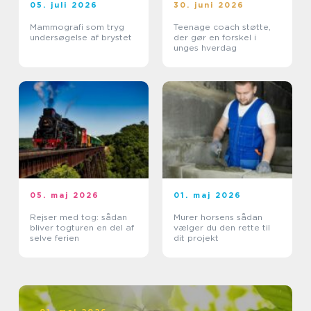
05. juli 2026
30. juni 2026
Mammografi som tryg
Teenage coach støtte,
undersøgelse af brystet
der gør en forskel i
unges hverdag
05. maj 2026
01. maj 2026
Rejser med tog: sådan
Murer horsens sådan
bliver togturen en del af
vælger du den rette til
selve ferien
dit projekt