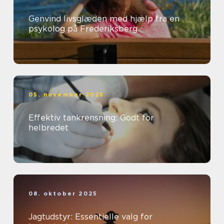
Genvind livsglæden med hjælp fra en
psykolog på Frederiksberg
05. november 2025
Effektiv tankrensning: Godt for
helbredet
08. oktober 2025
Jagtudstyr: Essentielle valg for