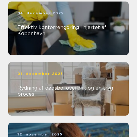
04. december 2025
Effektiv kontorrengøring i hjertet af
København
01. december 2025
Rydning af dødsbo: overblik og en tryg
proces
12. november 2025