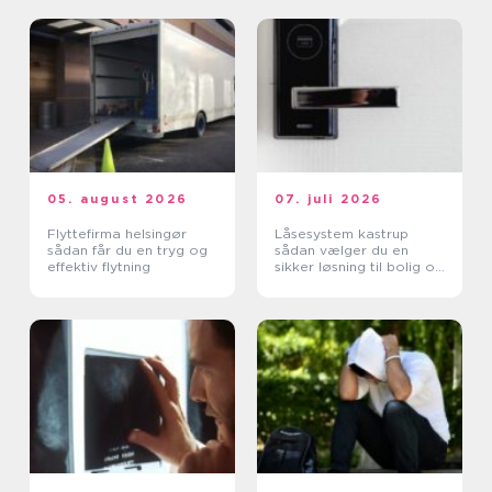
05. august 2026
07. juli 2026
Flyttefirma helsingør
Låsesystem kastrup
sådan får du en tryg og
sådan vælger du en
effektiv flytning
sikker løsning til bolig og
erhverv