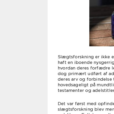
Slægtsforskning er ikke e
haft en iboende nysgerrig
hvordan deres forfædre le
dog primært udført af ade
deres arv og forbindelse t
hovedsageligt på mundtl
testamenter og adelstitle
Det var først med opfindel
slægtsforskning blev mer