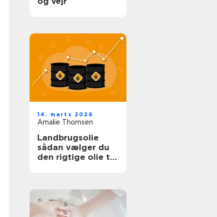
og vejr
14. marts 2026
Amalie Thomsen
Landbrugsolie
sådan vælger du
den rigtige olie til
bedriften