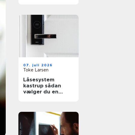
effektiv flytning
07. juli 2026
Toke Larsen
Låsesystem
kastrup sådan
vælger du en
sikker løsning til
bolig og erhverv