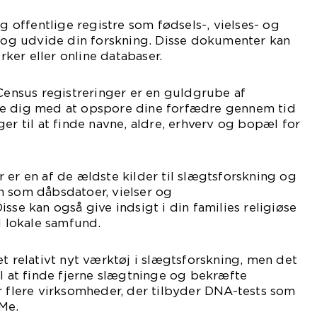
ug offentlige registre som fødsels-, vielses- og
e og udvide din forskning. Disse dokumenter kan
irker eller online databaser.
 Census registreringer er en guldgrube af
pe dig med at opspore dine forfædre gennem tid
er til at finde navne, aldre, erhverv og bopæl for
 er en af de ældste kilder til slægtsforskning og
n som dåbsdatoer, vielser og
sse kan også give indsigt i din families religiøse
l lokale samfund.
et relativt nyt værktøj i slægtsforskning, men det
il at finde fjerne slægtninge og bekræfte
r flere virksomheder, der tilbyder DNA-tests som
Me.