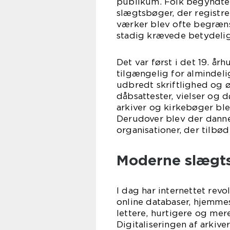
publikum. Folk begyndte a
slægtsbøger, der registr
værker blev ofte begrænse
stadig krævede betydelig
Det var først i det 19. år
tilgængelig for almindeli
udbredt skriftlighed og 
dåbsattester, vielser og 
arkiver og kirkebøger ble
Derudover blev der danne
organisationer, der tilbød
Moderne slægts
I dag har internettet rev
online databaser, hjemme
lettere, hurtigere og mer
Digitaliseringen af arkive