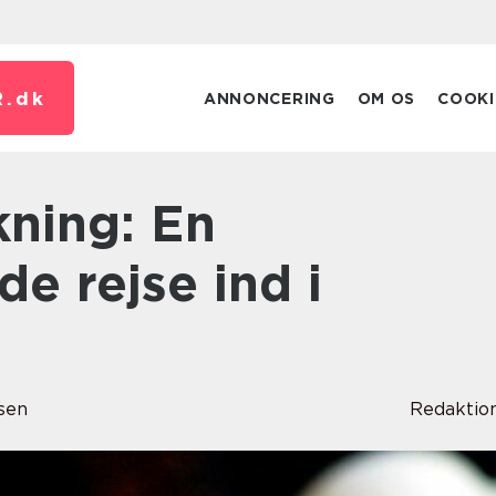
.
dk
ANNONCERING
OM OS
COOKI
e rejse ind i
sen
Redaktio