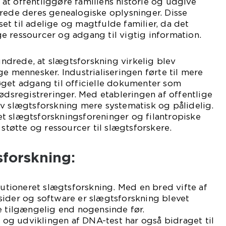
t offentliggøre familiens historie og udgive
erede deres genealogiske oplysninger. Disse
t til adelige og magtfulde familier, da det
e ressourcer og adgang til vigtig information.
hundrede, at slægtsforskning virkelig blev
ge mennesker. Industrialiseringen førte til mere
øget adgang til officielle dokumenter som
dødsregistreringer. Med etableringen af offentlige
v slægtsforskning mere systematisk og pålidelig.
t slægtsforskningsforeninger og filantropiske
 støtte og ressourcer til slægtsforskere.
forskning:
olutioneret slægtsforskning. Med en bred vifte af
sider og software er slægtsforskning blevet
e tilgængelig end nogensinde før.
r og udviklingen af DNA-test har også bidraget til