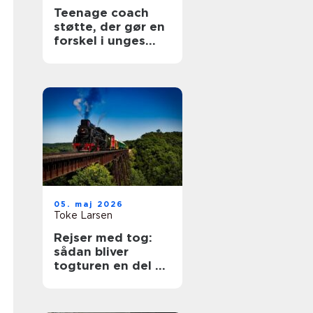
Teenage coach
støtte, der gør en
forskel i unges
hverdag
05. maj 2026
Toke Larsen
Rejser med tog:
sådan bliver
togturen en del af
selve ferien