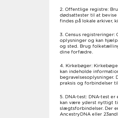
2. Offentlige registre: Br
dødsattester til at bevis
findes på lokale arkiver, k
3. Census registreringer:
oplysninger og kan hjæl
og sted. Brug folketælling
dine forfædre.
4. Kirkebøger: Kirkebøger
kan indeholde informatio
begravelsesoplysninger. Di
praksis og forbindelser ti
5. DNA-test: DNA-test er 
kan være yderst nyttigt t
slægtsforbindelser. Der e
AncestryDNA eller 23and