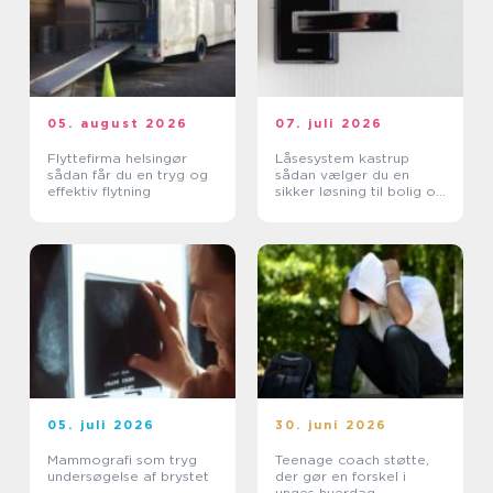
05. august 2026
07. juli 2026
Flyttefirma helsingør
Låsesystem kastrup
sådan får du en tryg og
sådan vælger du en
effektiv flytning
sikker løsning til bolig og
erhverv
05. juli 2026
30. juni 2026
Mammografi som tryg
Teenage coach støtte,
undersøgelse af brystet
der gør en forskel i
unges hverdag