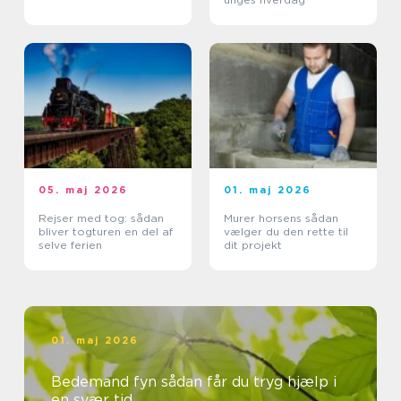
05. maj 2026
01. maj 2026
Rejser med tog: sådan
Murer horsens sådan
bliver togturen en del af
vælger du den rette til
selve ferien
dit projekt
01. maj 2026
Bedemand fyn sådan får du tryg hjælp i
en svær tid