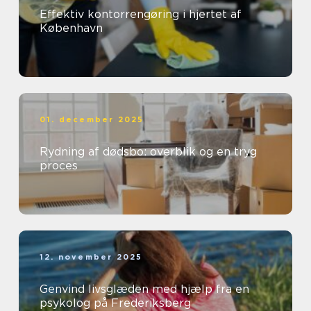
Effektiv kontorrengøring i hjertet af
København
01. december 2025
Rydning af dødsbo: overblik og en tryg
proces
12. november 2025
Genvind livsglæden med hjælp fra en
psykolog på Frederiksberg