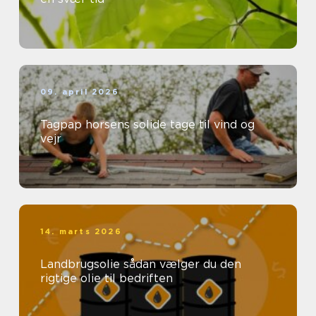
09. april 2026
Tagpap horsens solide tage til vind og
vejr
14. marts 2026
Landbrugsolie sådan vælger du den
rigtige olie til bedriften